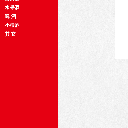
水果酒
啤 酒
小樣酒
其 它