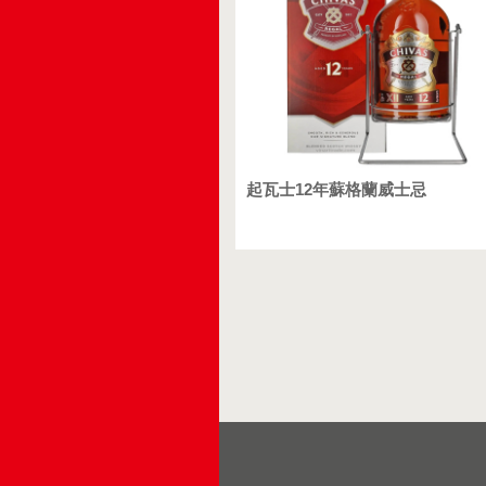
起瓦士12年蘇格蘭威士忌