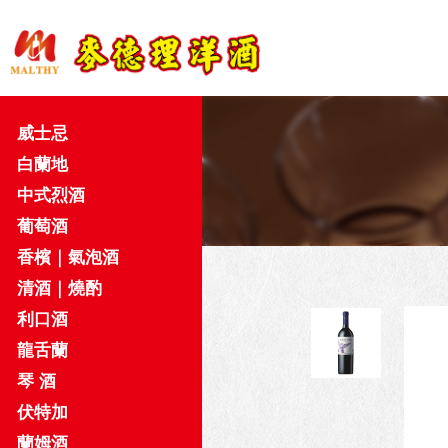
威士忌
白蘭地
中式烈酒
葡萄酒
香檳｜氣泡酒
清酒｜燒酌
利口酒
龍舌蘭
琴 酒
伏特加
蘭姆酒