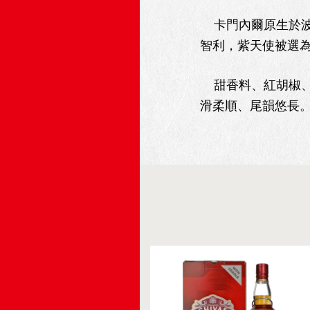
卡門內爾原生於波爾
智利，紫天使被選
甜香料、紅胡椒、
滑柔順、尾韻悠長