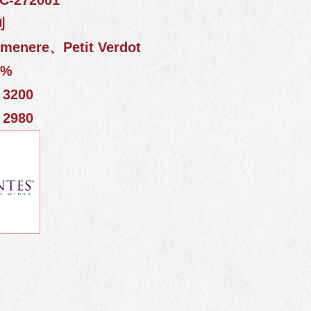
-272001
利
enere、Petit Verdot
5%
3200
2980