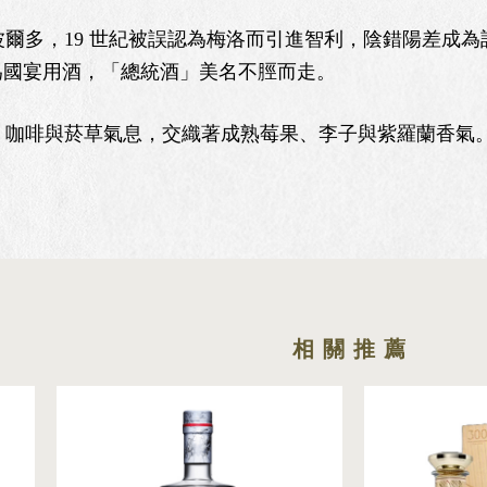
多，19 世紀被誤認為梅洛而引進智利，陰錯陽差成為該
為國宴用酒，「總統酒」美名不脛而走。
咖啡與菸草氣息，交織著成熟莓果、李子與紫羅蘭香氣。1
。