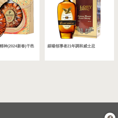
精神(2024新春)干邑
綵暘領導者21年調和威士忌
】