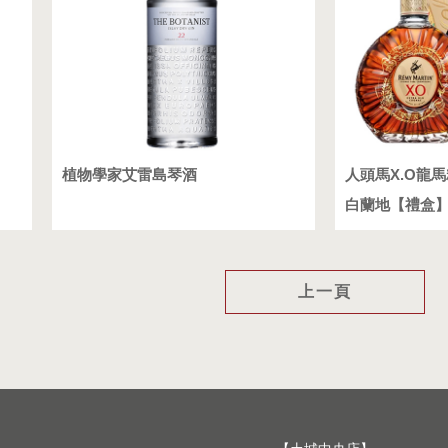
植物學家艾雷島琴酒
人頭馬X.O龍馬
白蘭地【禮盒
上一頁