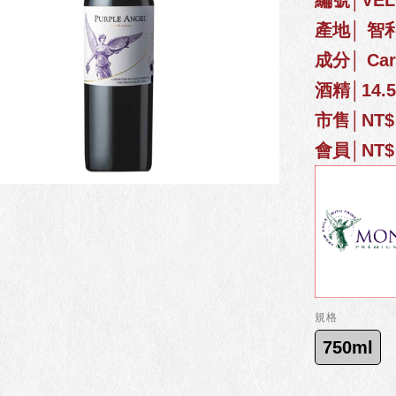
編號│VELC
產地│ 智
成分│ Carm
酒精│14.
市售│NT$ 
會員│NT$ 
規格
750ml