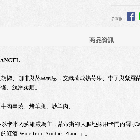
分享到
商品資訊
 ANGEL
紅胡椒、咖啡與菸草氣息，交織著成熟莓果、李子與紫羅
平衡、絲滑柔順。
、牛肉串燒、烤羊腿、炒羊肉。
卡本內蘇維濃為主，蒙帝斯卻大膽地採用卡門內爾 (Carm
Wine from Another Planet」。