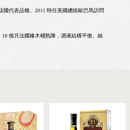
國代表品種。2011 時任美國總統歐巴馬訪問
8 個月法國橡木桶熟陳，酒液結構平衡、絲