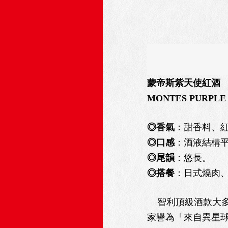
蒙帝斯紫天使紅酒
MONTES PURPLE
◎香氣
：甜香料、
◎口感
：酒液結構
◎尾韻
：悠長。
◎搭餐
：日式燒肉
智利頂級酒款大多以
家譽為「來自異星球的紅酒 