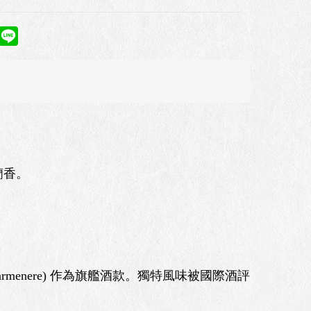
蘭香。
enere) 作為旗艦酒款。獨特風味被國際酒評