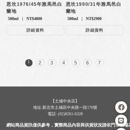
恩坎1976/45年雅馬邑白
恩坎1990/31年雅馬邑白
蘭地
蘭地
500ml | NT$4800
500ml | NT$2900
詳細資料
詳細資料
1
2
3
4
5
6
7
【土城中央店】
地址:新北市土城區中央路一段170號
電話: (02)8261-6328
網站商品資訊僅供參考，實際商品內容與供貨狀況請依門市現場