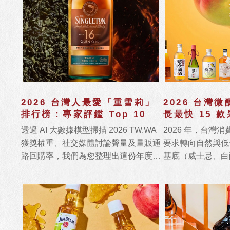
2026 台灣人最愛「重雪莉」
2026 台灣
排行榜：專家評鑑 Top 10
長最快 15 
賞
透過 AI 大數據模型掃描 2026 TW.WA
2026 年，台灣
獲獎權重、社交媒體討論聲量及量販通
要求轉向自然與低
路回購率，我們為您整理出這份年度必
基底（威士忌、白
喝的 Top 10 重雪莉清單。
酒。麥德理研究室
「原桶強度梅酒」在
長率高達 140%，