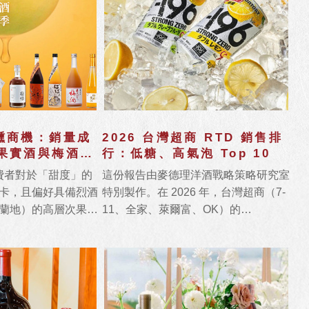
微醺商機：銷量成
2026 台灣超商 RTD 銷售排
款果實酒與梅酒大
行：低糖、高氣泡 Top 10
消費者對於「甜度」的
這份報告由麥德理洋酒戰略策略研究室
卡，且偏好具備烈酒
特別製作。在 2026 年，台灣超商（7-
蘭地）的高層次果實
11、全家、萊爾富、OK）的
發現，「茶梅酒」與
RTD（Ready-to-Drink，即飲調酒）市
 2026 年的複合成
場進入了「極致機能化」時代。