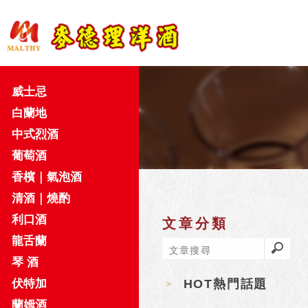
威士忌
白蘭地
中式烈酒
葡萄酒
香檳｜氣泡酒
清酒｜燒酌
利口酒
文章分類
龍舌蘭
琴 酒
伏特加
HOT熱門話題
蘭姆酒