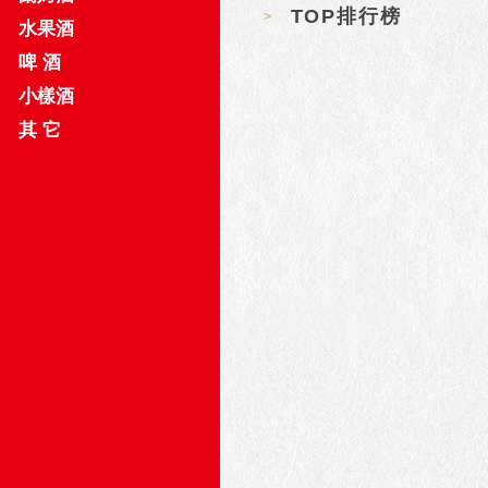
TOP排行榜
水果酒
啤 酒
小樣酒
其 它