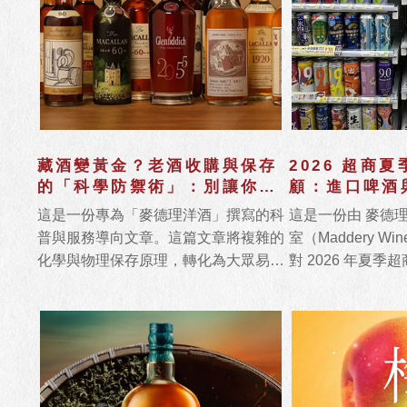
藏酒變黃金？老酒收購與保存
2026 超商
的「科學防禦術」：別讓你的
顧：進口啤酒
資產在客廳蒸發！
透率消長分析
這是一份專為「麥德理洋酒」撰寫的科
這是一份由 麥德
普與服務導向文章。這篇文章將複雜的
室（Maddery Wine
化學與物理保存原理，轉化為大眾易懂
對 2026 年夏
的語言，並透過 15 個常見問答
的市場追蹤報告。
（FAQ）精準鎖定 SEO 關鍵字。