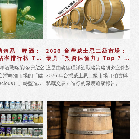
「清爽系」啤酒：
2026 台灣威士忌二級市場：
率排行榜 Top
最具「投資保值力」Top 7 品
牌
洋酒戰略策略研究室
這是由麥德理洋酒戰略策略研究室針對
 年台灣啤酒市場的「健
2026 年台灣威士忌二級市場（拍賣與
nscious）」轉型進行
私藏交易）進行的深度追蹤報告。