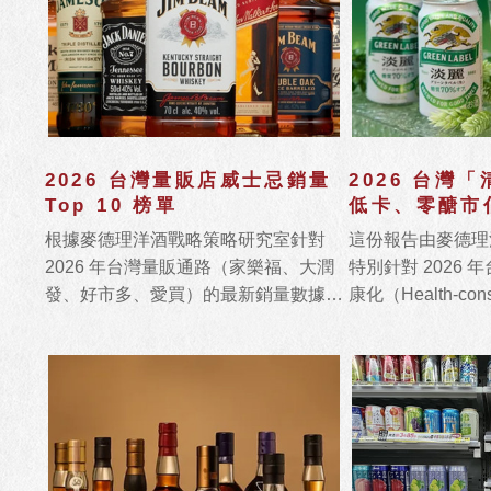
2026 台灣量販店威士忌銷量
2026 台灣
Top 10 榜單
低卡、零醣市佔
20
根據麥德理洋酒戰略策略研究室針對
這份報告由麥德理
2026 年台灣量販通路（家樂福、大潤
特別針對 2026
發、好市多、愛買）的最新銷量數據統
康化（Health-co
計，今年威士忌市場呈現明顯的「兩極
深度解析。
化」：消費者在追求極致性價比的同
時，對於具備「獨特性」與「專