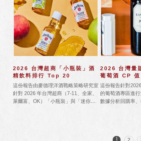
2026 台灣超商「小瓶裝」酒
2026 台灣
精飲料排行 Top 20
葡萄酒 CP 值 
這份報告由麥德理洋酒戰略策略研究室
這份報告針對2026
針對 2026 年台灣超商（7-11、全家、
的葡萄酒專區進行深
萊爾富、OK）「小瓶裝」與「迷你酒
數據分析回購率、
（50ml）」市場進行的深度數據掃
家溢價，評選出年度
描。
款「大容量與平價
1
2