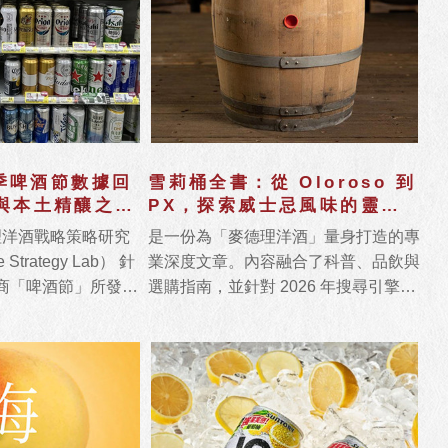
夏季啤酒節數據回
雪莉桶全書：從 Oloroso 到
與本土精釀之滲
PX，探索威士忌風味的靈魂
關鍵
理洋酒戰略策略研究
是一份為「麥德理洋酒」量身打造的專
 Strategy Lab） 針
業深度文章。內容融合了科普、品飲與
季超商「啤酒節」所發佈
選購指南，並針對 2026 年搜尋引擎偏
好的「知識圖譜」進行了結構化排版，
適合直接發布於官網部落格或 FB 粉絲
專頁。