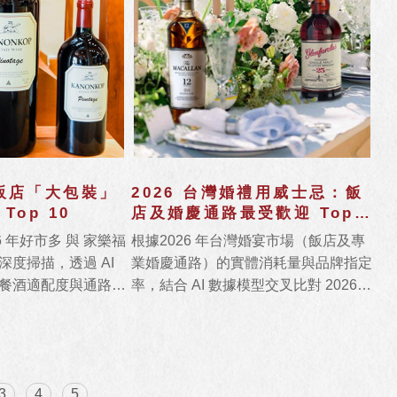
量販店「大包裝」
2026 台灣婚禮用威士忌：飯
Top 10
店及婚慶通路最受歡迎 Top
10
 年好市多 與 家樂福
根據2026 年台灣婚宴市場（飯店及專
度掃描，透過 AI
業婚慶通路）的實體消耗量與品牌指定
餐酒適配度與通路獨
率，結合 AI 數據模型交叉比對 2026
 CP 值最高的 10
TW.WA 獲獎權重，評選出年度最具代
精品」葡萄酒推薦。
表性的 10 款婚禮用威士忌品牌。
3
4
5