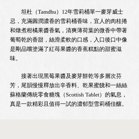
坦杜（Tamdhu）12年雪莉桶單一麥芽威士
忌，充滿圓潤濃香的雪莉桶香味，宜人的肉桂捲
和燉煮柑橘果醬香氣，清爽薄荷葉的微香中帶著
葡萄乾的香甜，絲滑柔軟的口感，入口後口中像
是剛品嚐塗滿了紅苺果醬的香蕉糕點的甜蜜滋
味。
接著出現黑莓果醬及麥芽餅乾等多層次芬
芳，尾韻慢慢釋放出辛香料、乾果蜜餞和一絲絲
蘇格蘭傳統零食糖塊（Scottish Tablet）的氣息，
真是一款精彩且值得一試的濃郁型雪莉桶佳釀。