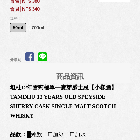
市售│NT$ 380
會員│NT$ 340
規格
50ml
700ml
分享到
商品資訊
坦杜12年雪莉桶單一麥芽威士忌【小樣酒】
TAMDHU 12 YEARS OLD SPEYSIDE
SHERRY CASK SINGLE MALT SCOTCH
WHISKY
品飲：
█純飲 ☐加冰 ☐加水