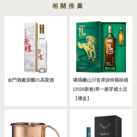
金門酒廠原釀21高粱酒
噶瑪蘭山川首席波特風味桶
(2026新春)單一麥芽威士忌
【禮盒】