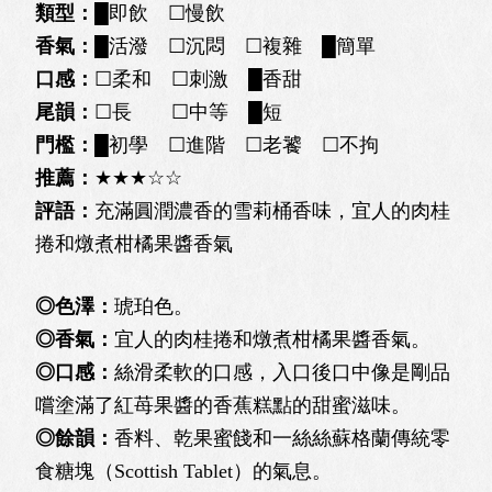
類型：
█即飲 ☐慢飲
香氣：
█活潑 ☐沉悶 ☐複雜 █簡單
口感：
☐柔和 ☐刺激 █香甜
尾韻：
☐長 ☐中等 █短
門檻：
█初學 ☐進階 ☐老饕 ☐不拘
推薦：
★★★☆☆
評語：
充滿圓潤濃香的雪莉桶香味，宜人的肉桂
捲和燉煮柑橘果醬香氣
◎色澤：
琥珀色。
◎香氣：
宜人的肉桂捲和燉煮柑橘果醬香氣。
◎口感：
絲滑柔軟的口感，入口後口中像是剛品
嚐塗滿了紅苺果醬的香蕉糕點的甜蜜滋味。
◎餘韻：
香料、乾果蜜餞和一絲絲蘇格蘭傳統零
食糖塊（Scottish Tablet）的氣息。