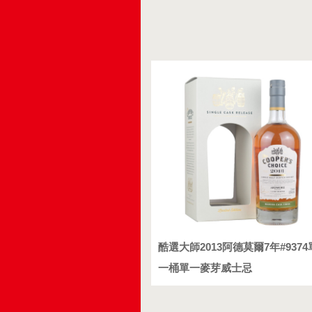
酷選大師2013阿德莫爾7年#9374
一桶單一麥芽威士忌