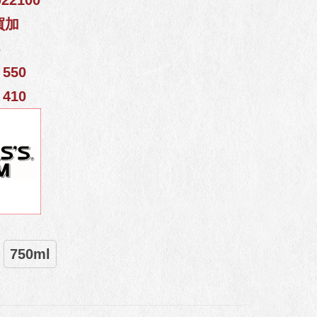
22100
買加
%
550
410
750ml