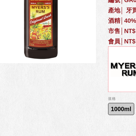
編號│GR0
產地│ 牙
酒精│40
市售│NT$ 
會員│NT$ 
規格
1000ml