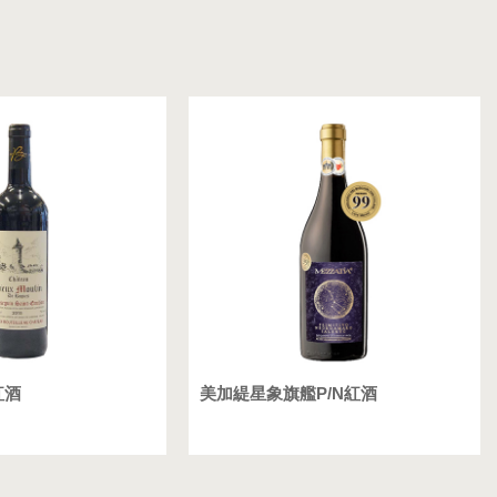
紅酒
美加緹星象旗艦P/N紅酒