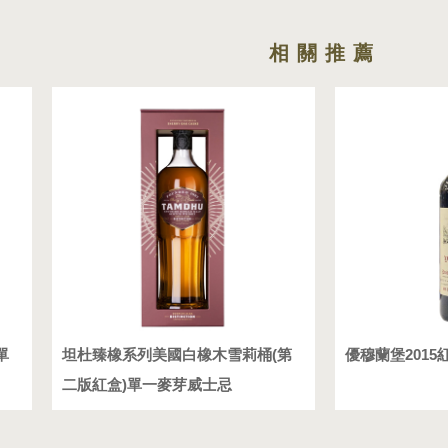
單
坦杜臻橡系列美國白橡木雪莉桶(第
優穆蘭堡2015
二版紅盒)單一麥芽威士忌