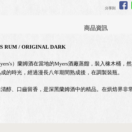
分享到
商品資訊
S RUM / ORIGINAL DARK
rs's）蘭姆酒在當地的Myers酒廠蒸餾，裝入橡木桶
熟成的時光，經過漫長八年期間熟成後，在調製裝瓶。
醇、口齒留香，是深黑蘭姆酒中的精品。在烘焙界非常