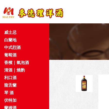
威士忌
白蘭地
中式烈酒
葡萄酒
香檳｜氣泡酒
清酒｜燒酌
利口酒
龍舌蘭
琴 酒
伏特加
蘭姆酒