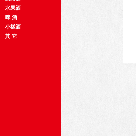
水果酒
啤 酒
小樣酒
其 它