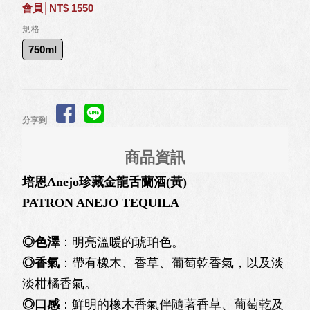
會員│NT$ 1550
規格
750ml
分享到
商品資訊
培恩Anejo珍藏金龍舌蘭酒(黃)
PATRON ANEJO TEQUILA
◎色澤
：明亮溫暖的琥珀色。
◎香氣
：帶有橡木、香草、葡萄乾香氣，以及淡
淡柑橘香氣。
◎口感
：鮮明的橡木香氣伴隨著香草、葡萄乾及