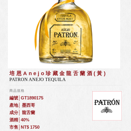
培恩Anejo珍藏金龍舌蘭酒(黃)
PATRON ANEJO TEQUILA
商品規格
編號│GT1890175
產地│ 墨西哥
成分│ 龍舌蘭
酒精│40%
市售│NT$ 1750