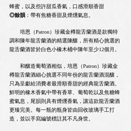
蜂蜜，以及些許甜瓜香氣，口感滑順香甜
◎餘韻
：帶有焦糖香甜及煙燻氣息。
培恩（Patron）珍藏金樽龍舌蘭酒是款獨特
調和陳年龍舌蘭酒的精選陳釀，所有精心挑選的
龍舌蘭酒皆於白色小橡木桶中陳年至少12個月。
和釀造葡萄酒相似，培恩（Patron）珍藏金
樽龍舌蘭酒細心挑選不同年份的龍舌蘭酒混釀，
只為呈獻給消費者最滑順香甜的經典龍舌蘭酒。
鮮明的橡木香氣中帶有香草、葡萄乾以及焦糖蜂
蜜氣息，尾韻則具有煙燻香氣，讓這款龍舌蘭酒
更臻完美。每一瓶的瓶身皆由回收玻璃手工打
造，並以手寫編號標註其不凡身世。