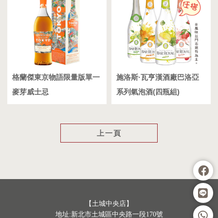
格蘭傑東京物語限量版單一
施洛斯·瓦亨漢酒廠巴洛亞
麥芽威士忌
系列氣泡酒(四瓶組)
上一頁
【土城中央店】
地址:新北市土城區中央路一段170號