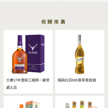
大摩17年雪莉三桶單一麥芽
瑪莉白莎MB香草香甜酒
威士忌