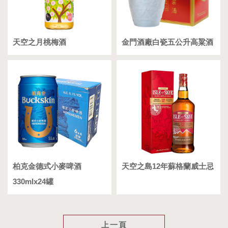
天空之月桃梅酒
金門酒廠白瓷五公升高粱酒
柏克金德式小麥啤酒
天空之島12年蘇格蘭威士忌
330mlx24罐
上一頁