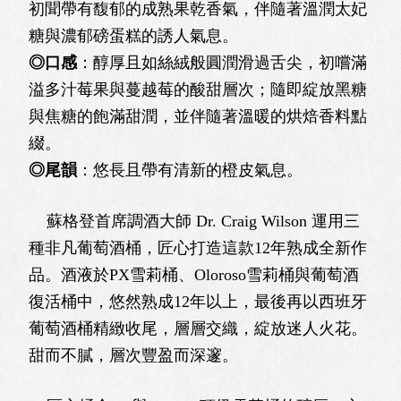
初聞帶有馥郁的成熟果乾香氣，伴隨著溫潤太妃
糖與濃郁磅蛋糕的誘人氣息。
◎口感
：醇厚且如絲絨般圓潤滑過舌尖，初嚐滿
溢多汁莓果與蔓越莓的酸甜層次；隨即綻放黑糖
與焦糖的飽滿甜潤，並伴隨著溫暖的烘焙香料點
綴。
◎尾韻
：悠長且帶有清新的橙皮氣息。
蘇格登首席調酒大師 Dr. Craig Wilson 運用三
種非凡葡萄酒桶，匠心打造這款12年熟成全新作
品。酒液於PX雪莉桶、Oloroso雪莉桶與葡萄酒
復活桶中，悠然熟成12年以上，最後再以西班牙
葡萄酒桶精緻收尾，層層交織，綻放迷人火花。
甜而不膩，層次豐盈而深邃。