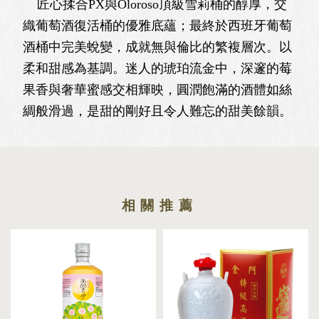
匠心揉合PX與Oloroso頂級雪莉桶的醇厚，交
織葡萄酒復活桶的優雅底蘊；最終於西班牙葡萄
酒桶中完美蛻變，成就無與倫比的繁複層次。以
柔和甜感為基調。迷人的琥珀流金中，深邃的莓
果香與奢華蜜感交相輝映，圓潤飽滿的酒體如絲
綢般滑過，是甜的剛好且令人難忘的甜美餘韻。