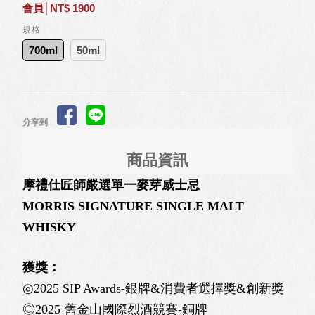
會員│NT$ 1900
規格
700ml
50ml
分享到
商品資訊
摩禮仕匠師嚴選單⼀麥芽威士忌
MORRIS SIGNATURE SINGLE MALT
WHISKY
獲獎：
◎2025 SIP Awards-銀牌&消費者選擇獎&創新獎
◎2025 舊金山國際烈酒競賽-銅牌