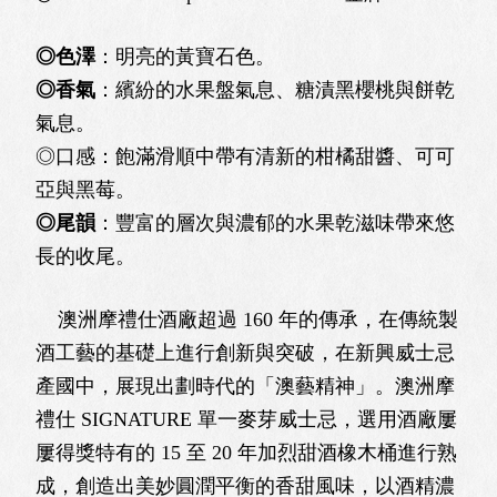
◎色澤
：明亮的黃寶石色。
◎香氣
：繽紛的水果盤氣息、糖漬黑櫻桃與餅乾
氣息。
◎口感：飽滿滑順中帶有清新的柑橘甜醬、可可
亞與黑莓。
◎尾韻
：豐富的層次與濃郁的水果乾滋味帶來悠
長的收尾。
澳洲摩禮仕酒廠超過 160 年的傳承，在傳統製
酒⼯藝的基礎上進⾏創新與突破，在新興威⼠忌
產國中，展現出劃時代的「澳藝精神」。澳洲摩
禮仕 SIGNATURE 單⼀麥芽威⼠忌，選⽤酒廠屢
屢得獎特有的 15 ⾄ 20 年加烈甜酒橡⽊桶進⾏熟
成，創造出美妙圓潤平衡的香甜風味，以酒精濃