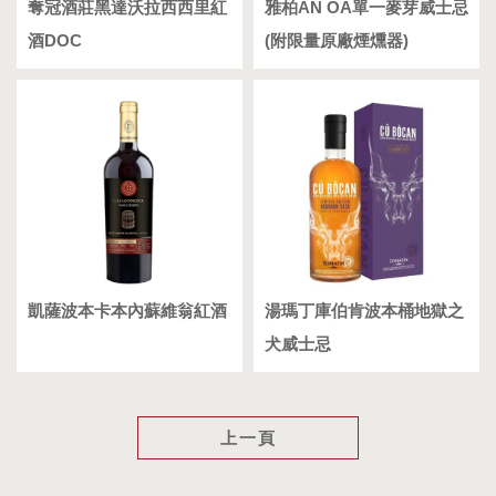
奪冠酒莊黑達沃拉西西里紅
雅柏AN OA單一麥芽威士忌
酒DOC
(附限量原廠煙燻器)
凱薩波本卡本內蘇維翁紅酒
湯瑪丁庫伯肯波本桶地獄之
犬威士忌
上一頁