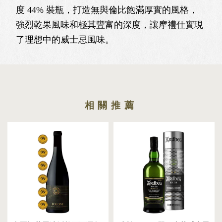
度 44% 裝瓶，打造無與倫比飽滿厚實的風格，
強烈乾果風味和極其豐富的深度，讓摩禮仕實現
了理想中的威⼠忌風味。