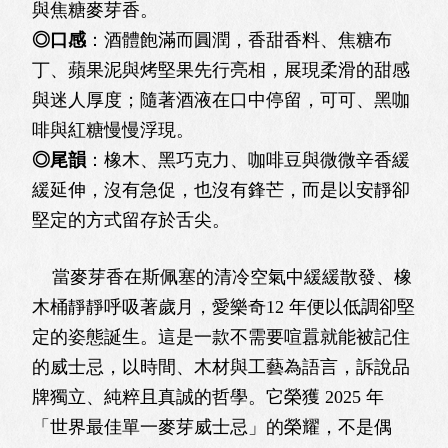
與焦糖麥芽香。
◎口感
：酒體飽滿而圓潤，香甜香料、焦糖布
丁、蘋果泥與烤堅果先行亮相，展現柔滑的甜感
與迷人厚度；隨著酒液在口中停留，可可、黑咖
啡與紅糖慢慢浮現。
◎尾韻
：橡木、黑巧克力、咖啡豆與微微辛香緩
緩延伸，沒有急促，也沒有鋒芒，而是以安靜卻
堅定的方式留存於舌尖。
當麥芽香在斯佩塞的清冷空氣中緩緩散發、橡
木桶靜靜呼吸著歲月，愛樂奇12 年便以低調卻堅
定的姿態誕生。這是一款不需要喧囂就能被記住
的威士忌，以時間、木材與工藝為語言，訴說品
牌獨立、純粹且真誠的哲學。它榮獲 2025 年
「世界最佳單一麥芽威士忌」的榮耀，不是偶