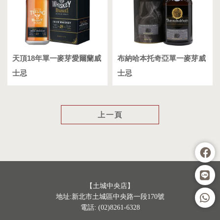
天頂18年單一麥芽愛爾蘭威
布納哈本托奇亞單一麥芽威
士忌
士忌
上一頁
【土城中央店】
地址:新北市土城區中央路一段170號
電話: (02)8261-6328