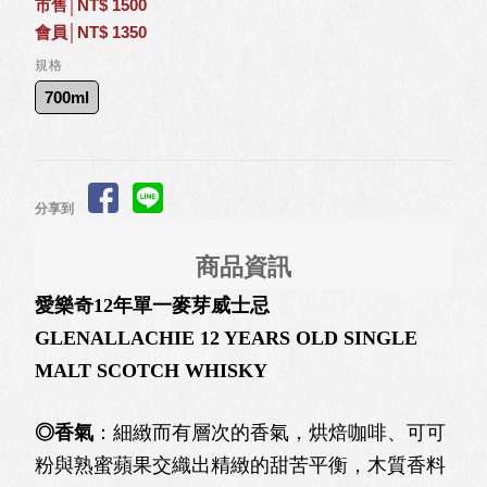
市售│NT$ 1500
會員│NT$ 1350
規格
700ml
分享到
商品資訊
愛樂奇12年單一麥芽威士忌
GLENALLACHIE 12 YEARS OLD SINGLE
MALT SCOTCH WHISKY
◎香氣
：細緻而有層次的香氣，烘焙咖啡、可可
粉與熟蜜蘋果交織出精緻的甜苦平衡，木質香料