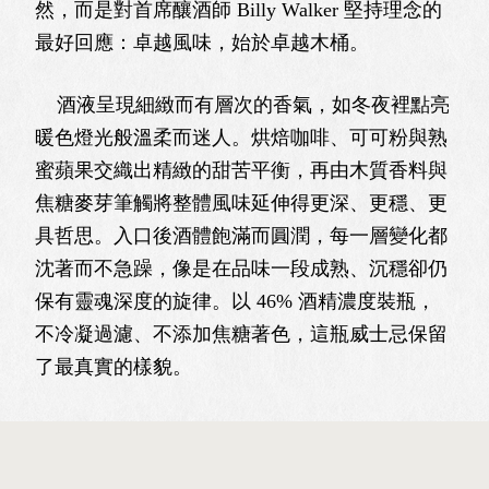
然，而是對首席釀酒師 Billy Walker 堅持理念的
最好回應：卓越風味，始於卓越木桶。
酒液呈現細緻而有層次的香氣，如冬夜裡點亮
暖色燈光般溫柔而迷人。烘焙咖啡、可可粉與熟
蜜蘋果交織出精緻的甜苦平衡，再由木質香料與
焦糖麥芽筆觸將整體風味延伸得更深、更穩、更
具哲思。入口後酒體飽滿而圓潤，每一層變化都
沈著而不急躁，像是在品味一段成熟、沉穩卻仍
保有靈魂深度的旋律。以 46% 酒精濃度裝瓶，
不冷凝過濾、不添加焦糖著色，這瓶威士忌保留
了最真實的樣貌。