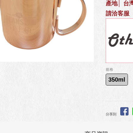
產地│ 台
請洽客服
規格
350ml
分享到