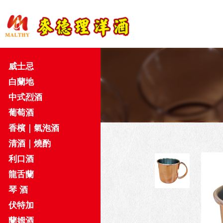
威士忌
白蘭地
中式烈酒
葡萄酒
香檳｜氣泡酒
清酒｜燒酌
利口酒
龍舌蘭
琴 酒
伏特加
蘭姆酒