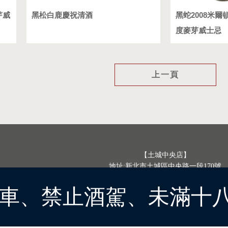
芽威
黑松白鹿慶祝清酒
黑蛇2008米爾
度麥芽威士忌
上一頁
【土城中央店】
地址:新北市土城區中央路一段170號
電話: (02)8261-6328
車、禁止酒駕、未滿十
網站商品資訊僅供參考，實際商品內容與供貨狀況請
Copyright © 2026
..
累積人氣: 2686421