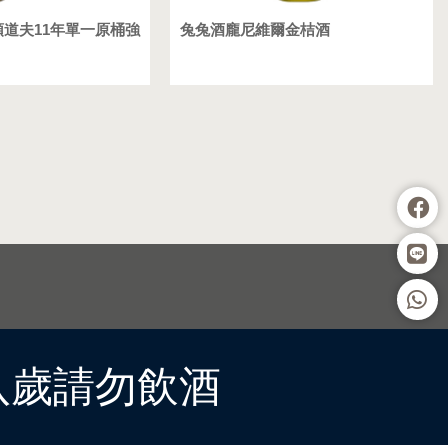
頓道夫11年單一原桶強
兔兔酒龐尼維爾金桔酒
八歲請勿飲酒
依門市現場為準