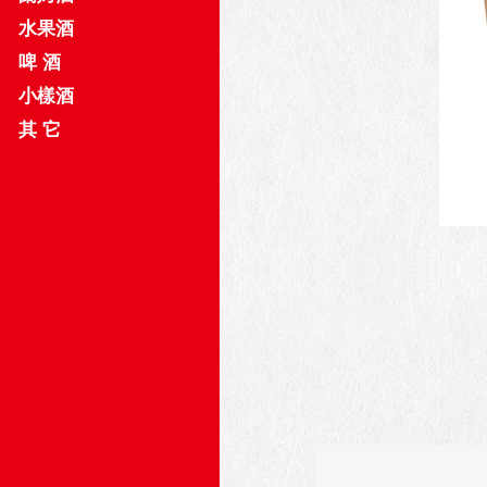
水果酒
啤 酒
小樣酒
其 它