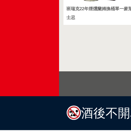
班瑞克22年煙燻蘭姆換桶單一麥
士忌
酒後不開