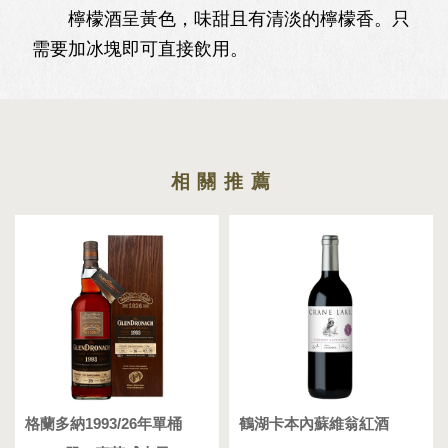
檸檬酒呈黃色，味甜且有清淡的檸檬香。只
需要加冰塊即可直接飲用。
格蘭多納1993/26年單桶
鶴湖卡本內蘇維翁紅酒