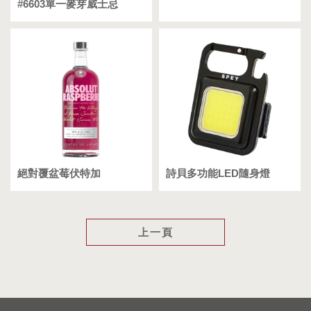
#6603單一麥芽威士忌
絕對覆盆莓伏特加
詩貝多功能LED隨身燈
上一頁