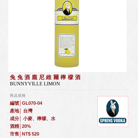
兔兔酒龐尼維爾檸檬酒
BUNNYVILLE LIMON
商品規格
編號│GL070-04
產地│ 台灣
成分│ 小麥、檸檬、水
酒精│20%
市售│NT$ 520