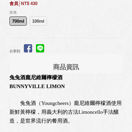
會員│NT$ 430
規格
700ml
100ml
分享到
商品資訊
兔兔酒龐尼維爾檸檬酒
BUNNYVILLE LIMON
兔兔酒（Youngcheers）龐尼維爾檸檬酒使用
新鮮黃檸檬，用義大利的古法Limoncello手法釀
造，是世界流行的餐用酒。