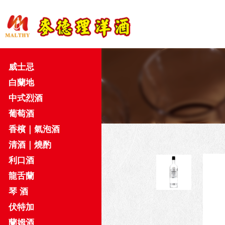
威士忌
白蘭地
中式烈酒
葡萄酒
香檳｜氣泡酒
清酒｜燒酌
利口酒
龍舌蘭
琴 酒
伏特加
蘭姆酒