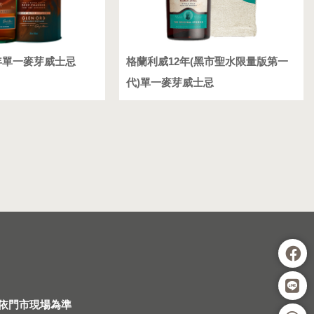
年單一麥芽威士忌
格蘭利威12年(黑市聖水限量版第一
代)單一麥芽威士忌
依門市現場為準