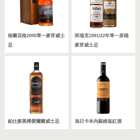
格蘭花格2000單一麥芽威士
班瑞克1991/22年單一原桶
忌
麥芽威士忌
鉑仕麥黑樽愛爾蘭威士忌
旭日卡本內蘇維翁紅酒