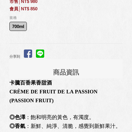
市售│NT$ 980
會員│NT$ 850
規格
700ml
分享到
商品資訊
卡騰百香果香甜酒
CRÈME DE FRUIT DE LA PASSION
(PASSION FRUIT)
◎色澤
：飽和明亮的黃色，有濁度。
◎香氣
：新鮮、純淨、清脆，感覺到新鮮果汁。