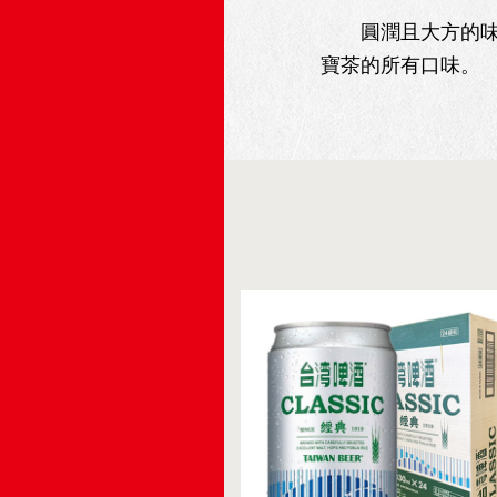
圓潤且大方的味道結
寶茶的所有口味。