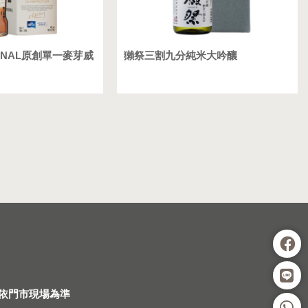
INAL原創單一麥芽威
獺祭三割九分純米大吟釀
依門市現場為準