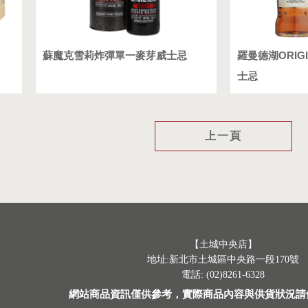
蘇魔克雪莉炸彈單一麥芽威士忌
羅曼德湖ORIG
士忌
上一頁
【土城中央店】
地址:新北市土城區中央路一段170號
電話: (02)8261-6328
網站商品資訊僅供參考，實際商品內容與供貨狀況請