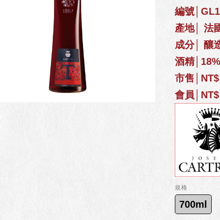
編號│GL19
產地│ 法
成分│ 釀
酒精│18
市售│NT$ 
會員│NT$ 
規格
700ml