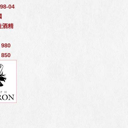
8-04
國
造酒精
%
980
850