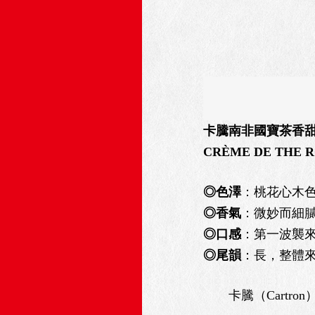
卡騰南非國寶茶香
CRÈME DE THE R
◎色澤
：桃花心木
◎香氣
：微妙而細膩
◎口感
：第一波襲
◎尾韻
：長，整體
卡騰（Cartro