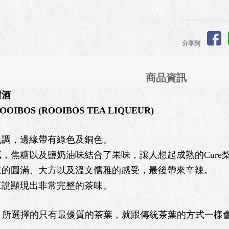
分享到
商品資訊
甜酒
OOIBOS (ROOIBOS TEA LIQUEUR)
色調，邊緣帶有綠色及銅色。
，焦糖以及鹽奶油味結合了果味，讓人想起成熟的Cure
來的圓滿、大方以及溫文儒雅的感受，最後帶來辛辣。
來說顯現出非常完整的茶味。
n）所選擇的只有最優質的茶葉，就跟傳統茶葉的方式一樣