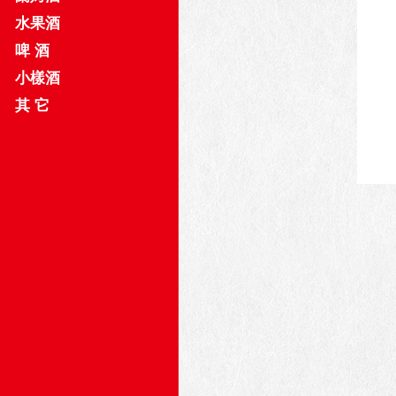
水果酒
啤 酒
小樣酒
其 它