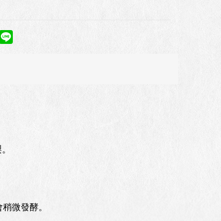
梨。
會稍微發酵。