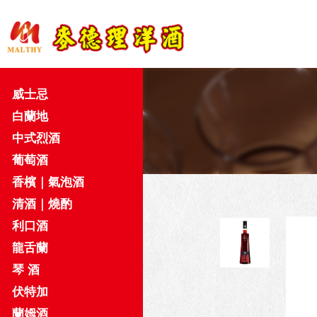
威士忌
白蘭地
中式烈酒
葡萄酒
香檳｜氣泡酒
清酒｜燒酌
利口酒
龍舌蘭
琴 酒
伏特加
蘭姆酒