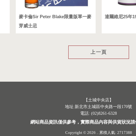
麥卡倫Sir Peter Blake限量版單一麥
達爾維尼25年1
芽威士忌
上一頁
【土城中央店】
地址:新北市土城區中央路一段170號
電話: (02)8261-6328
網站商品資訊僅供參考，實際商品內容與供貨狀況請
Copyright © 2026
..
累積人氣: 2717388