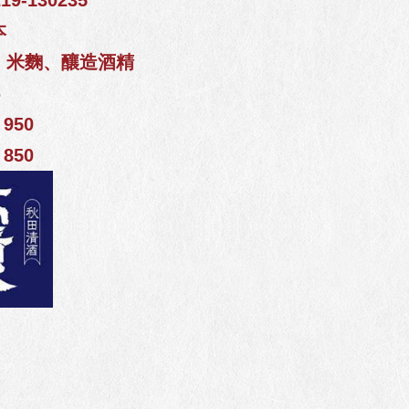
9-130235
本
、米麴、釀造酒精
%
950
850