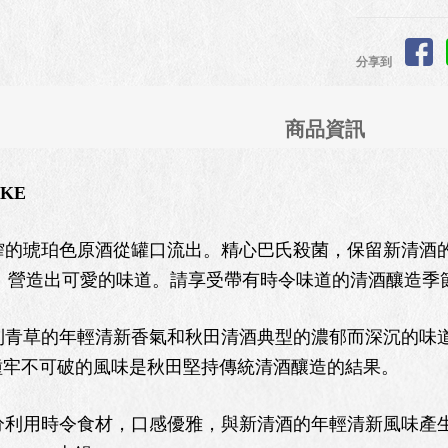
分享到
商品資訊
AKE
的琥珀色原酒從罐口流出。精心巴氏殺菌，保留新清酒的
1）營造出可愛的味道。請享受帶有時令味道的清酒釀造季
青草的年輕清新香氣和秋田清酒典型的濃郁而深沉的味道
種牢不可破的風味是秋田堅持傳統清酒釀造的結果。
利用時令食材，口感優雅，與新清酒的年輕清新風味產生