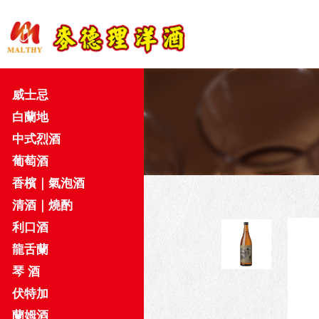
威士忌
白蘭地
中式烈酒
葡萄酒
香檳｜氣泡酒
清酒｜燒酌
利口酒
龍舌蘭
琴 酒
伏特加
蘭姆酒