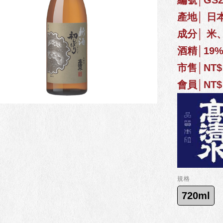
編號│GS21
產地│ 日
成分│ 米
酒精│19
市售│NT$ 
會員│NT$ 
規格
720ml