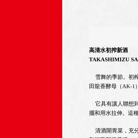
高清水初搾新酒
TAKASHIMIZU S
雪舞的季節。初榨
田龍香酵母（AK-
它具有讓人聯想到
擺和用水拉伸。這
清酒開胃菜，充分