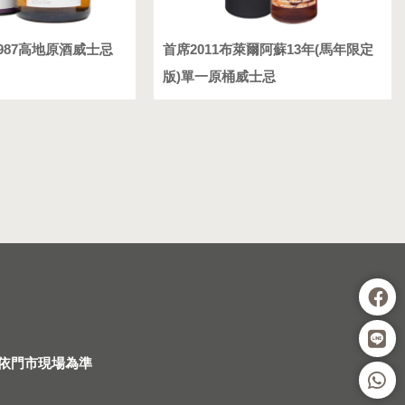
987高地原酒威士忌
首席2011布萊爾阿蘇13年(馬年限定
版)單一原桶威士忌
依門市現場為準