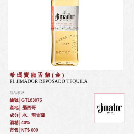
希瑪竇龍舌蘭(金)
EL JIMADOR REPOSADO TEQUILA
商品規格
編號│GT183075
產地│ 墨西哥
成分│ 水、龍舌蘭
酒精│40%
市售│NT$ 600