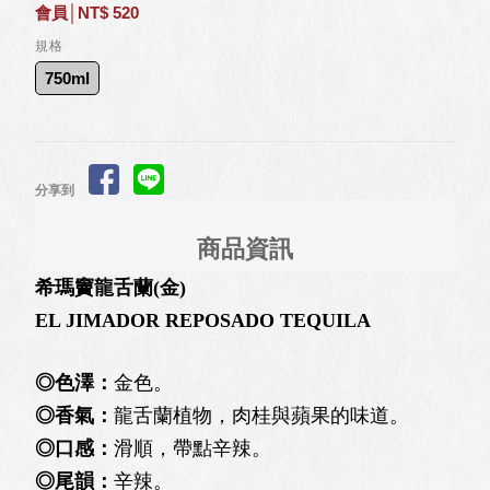
會員│NT$ 520
規格
750ml
分享到
商品資訊
希瑪竇龍舌蘭(金)
EL JIMADOR REPOSADO TEQUILA
◎色澤：
金色。
◎香氣：
龍舌蘭植物，肉桂與蘋果的味道。
◎口感：
滑順，帶點辛辣。
◎尾韻：
辛辣。