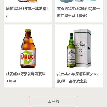
班瑞克1971年單一純麥威士
布萊迪12年(2026新春)單一
忌
麥芽威士忌【禮盒】
杜瓦經典野酒花啤酒瓶裝
拉弗格25年原桶強度(2022
330ml
版)單一麥芽威士忌
上一頁