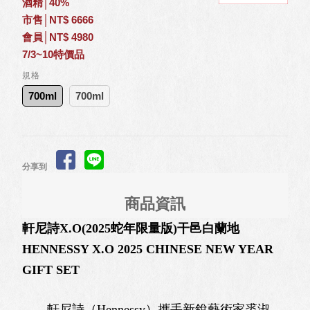
酒精│40%
市售│NT$ 6666
會員│NT$ 4980
7/3~10特價品
規格
700ml
700ml
分享到
商品資訊
軒尼詩X.O(2025蛇年限量版)干邑白蘭地
HENNESSY X.O 2025 CHINESE NEW YEAR
GIFT SET
軒尼詩（Hennessy）攜手新銳藝術家裘淑