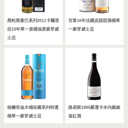
黑蛇黑曼巴系列2011卡爾里
百富16年法國皮諾甜酒桶單
拉10年單一原桶強度麥芽威
一麥芽威士忌
士忌
格蘭菲迪木桶珍藏系列特選
路易斯1885嚴選卡本內蘇維
桶單一麥芽威士忌
翁紅酒