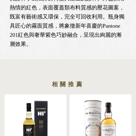
熱情的紅色，表面覆蓋類布料質感的壓花圖案，
既富有藝術感又環保，完全可回收利用。瓶身獨
具匠心的霧面質感，將象徵新年喜慶的Pantone
201紅色與奢華紫色巧妙融合，呈現出絢麗的漸
層效果。