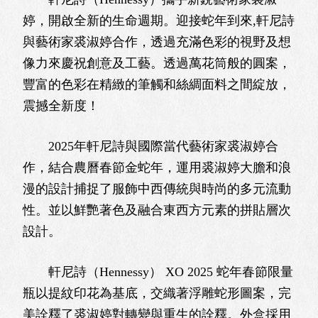
婷，開啟全新的生命週期。迎接蛇年到來,軒尼詩
與藝術家裘淑婷合作，透過充滿色彩的視野及想
像力來慶祝創意及工藝。透過萬花筒般的圓案，
豐富的色彩在精緻的筆觸和絲綢面料之間綻放，
震撼全新度！
2025年軒尼詩與國際當代藝術家裘淑婷合
作，結合農曆春節金蛇年，運用裘淑婷大膽和浪
漫的設計捕捉了服飾中西傳統與時尚的多元流動
性。並以鮮艷著色及融合東西方元素的拼貼層次
設計。
軒尼詩（Hennessy） XO 2025 蛇年春節限量
瓶以提紋印花為基底，交織著浮雕蛇形圖案，完
美詮釋了裘淑婷對轉變與重生的詮釋。外盒採用