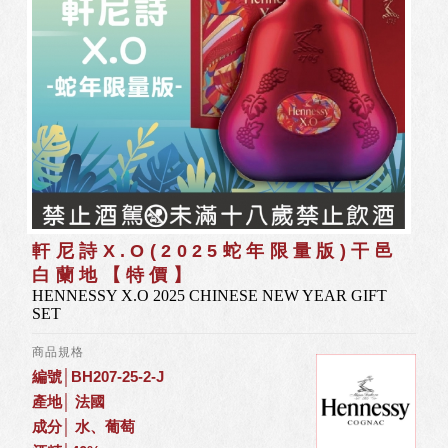
軒尼詩X.O(2025蛇年限量版)干邑
白蘭地【特價】
HENNESSY X.O 2025 CHINESE NEW YEAR GIFT
SET
商品規格
編號│BH207-25-2-J
產地│ 法國
成分│ 水、葡萄