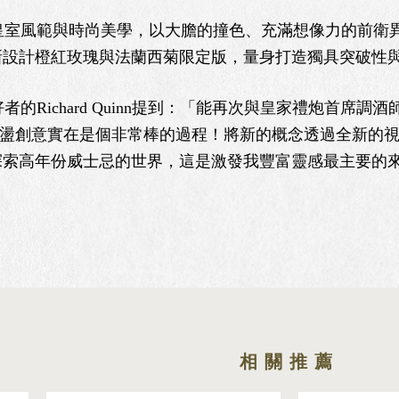
風範與時尚美學，以大膽的撞色、充滿想像力的前衛異想元素，
新設計橙紅玫瑰與法蘭西菊限定版，量身打造獨具突破性
Richard Quinn提到：「能再次與皇家禮炮首席調酒師S
la共創與激盪創意實在是個非常棒的過程！將新的概念透過全
索高年份威士忌的世界，這是激發我豐富靈感最主要的來