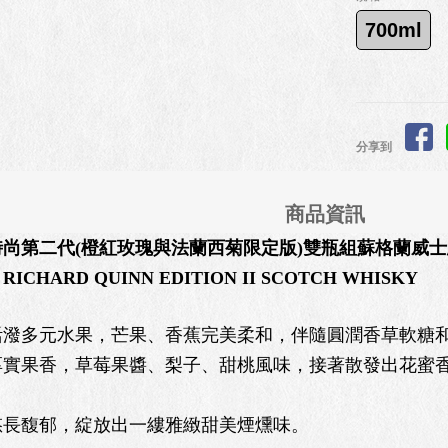
700ml
分享到
商品資訊
時尚第二代(橙紅玫瑰與法蘭西菊限定版)雙瓶組蘇格蘭威士
 RICHARD QUINN EDITION II SCOTCH WHISKY
活潑多元水果，芒果、香蕉完美柔和，伴隨圓潤香草軟糖
厚實果香，草莓果醬、梨子、甜桃風味，接著散發出花蜜
悠長馥郁，綻放出一縷雅緻甜美煙燻味。