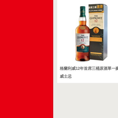
格蘭利威12年首席三桶原酒單一
威士忌