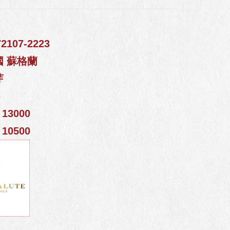
107-2223
國 蘇格蘭
芽
%
13000
10500