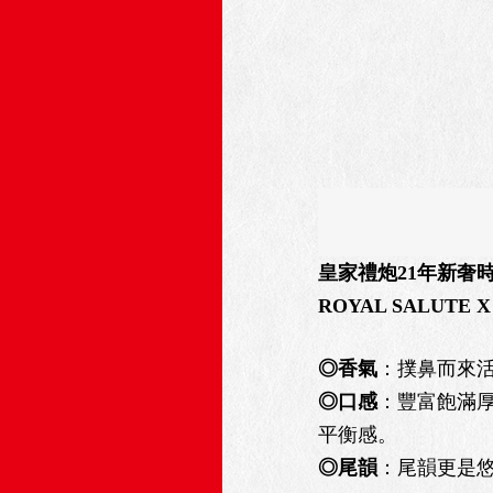
皇家禮炮21年新奢
ROYAL SALUTE X
◎香氣
：撲鼻而來
◎口感
：豐富飽滿
平衡感。
◎尾韻
：尾韻更是