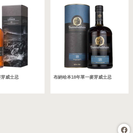
麥芽威士忌
布納哈本18年單一麥芽威士忌