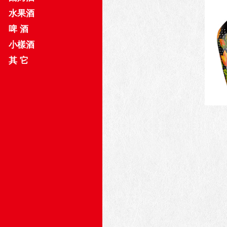
水果酒
啤 酒
小樣酒
其 它