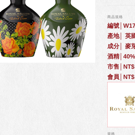
商品規格
編號│W172
產地│ 英
成分│ 麥
酒精│40
市售│NT$ 
會員│NT$ 
規格