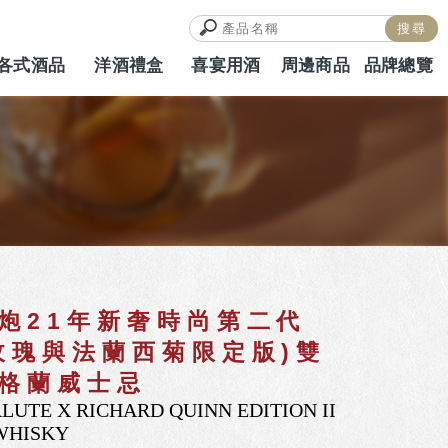
各式酒品
洋酒禮盒
喜宴用酒
周邊商品
品牌總覽
ALCOHOL
HAMPERS
WEDDING
MERCH
BRAND
炮21年新奢時尚第二代
玫瑰與法蘭西菊限定版)雙
格蘭威士忌
LUTE X RICHARD QUINN EDITION II
WHISKY