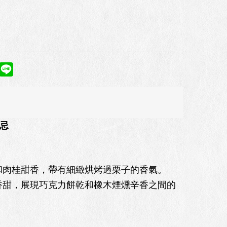
忌
和肉桂甜香，帶有細緻烘烤過栗子的香氣。
香甜，展現巧克力餅乾和橡木煙燻辛香之間的