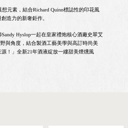
結合Richard Quinn標誌性的印花風
與創造力的新奢鉅作。
andy Hyslop一起在皇家禮炮核心酒廠史翠艾
新的視野與角度，結合製酒工藝美學與高訂時尚美
源！」全新21年酒液綻放一縷甜美煙燻風