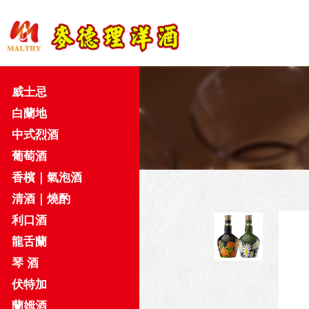
威士忌
白蘭地
中式烈酒
葡萄酒
香檳｜氣泡酒
清酒｜燒酌
利口酒
龍舌蘭
琴 酒
伏特加
蘭姆酒