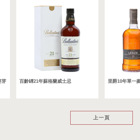
麥芽
百齡罈21年蘇格蘭威士忌
里爵10年單一
上一頁