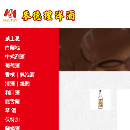
威士忌
白蘭地
中式烈酒
葡萄酒
香檳｜氣泡酒
清酒｜燒酌
利口酒
龍舌蘭
琴 酒
伏特加
蘭姆酒