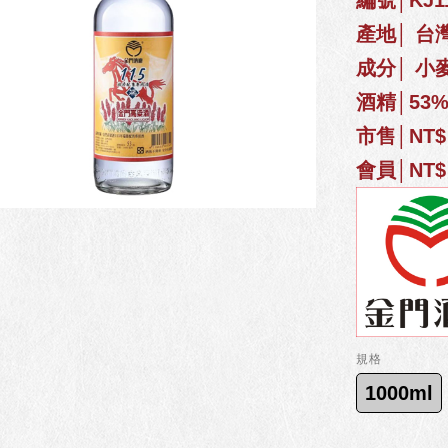
編號│KJ11
產地│ 台
成分│ 小
酒精│53
市售│NT$ 
會員│NT$ 
規格
1000ml