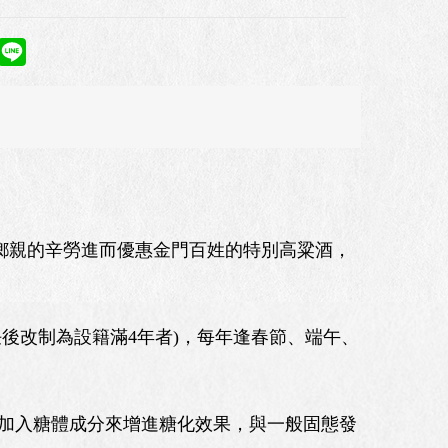
縣鄉親的辛勞進而優惠金門百姓的特別高粱酒，
後改制為設籍滿4年者)，每年逢春節、端午、
加入糖體成分來增進糖化效果，與一般固態發