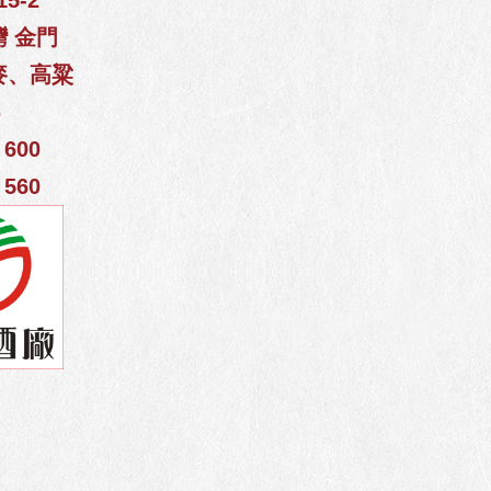
5-2
灣 金門
麥、高粱
%
600
560