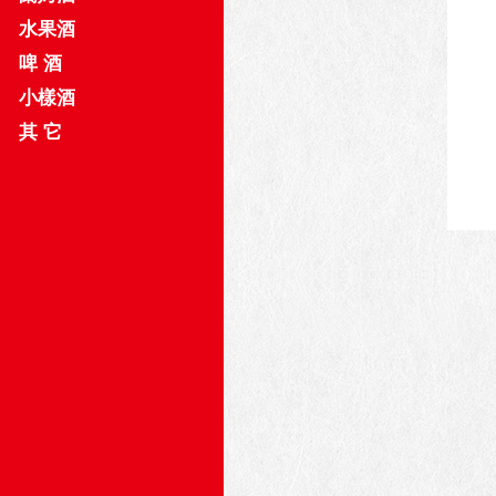
水果酒
啤 酒
小樣酒
其 它