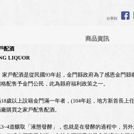
分享到
商品資訊
戶配酒
NG LIQUOR
）家戶配酒是從民國93年起，金門縣政府為了感恩金門
價格配售予金門公民，此為縣府福利政策之一。
歲以上設籍金門滿一年者，(104年起，地方新首長上任
酒廠購買之家戶配售配酒。
~4道釀取「液態發酵」，也就是在發酵的過程中，另外