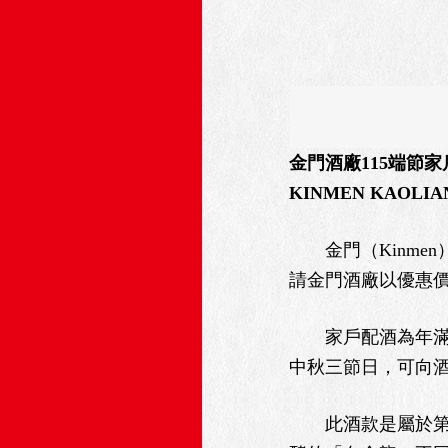
金門酒廠115端節家
KINMEN KAOLIA
金門（Kinmen
請金門酒廠以優惠
家戶配酒為年滿18
中秋三節日，可向
此酒款是屬於第3