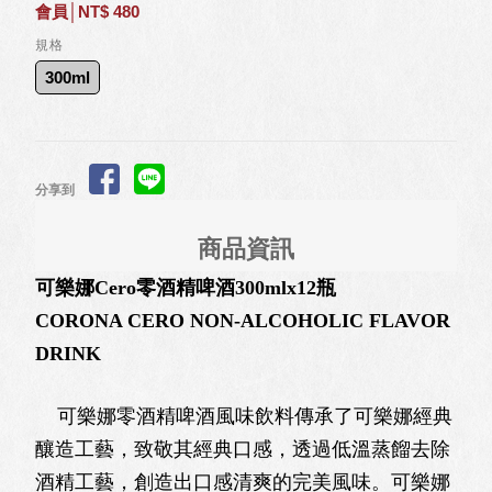
會員│NT$ 480
規格
300ml
分享到
商品資訊
可樂娜Cero零酒精啤酒300mlx12瓶
CORONA CERO NON-ALCOHOLIC FLAVOR
DRINK
可樂娜零酒精啤酒風味飲料傳承了可樂娜經典
釀造工藝，致敬其經典口感，透過低溫蒸餾去除
酒精工藝，創造出口感清爽的完美風味。可樂娜