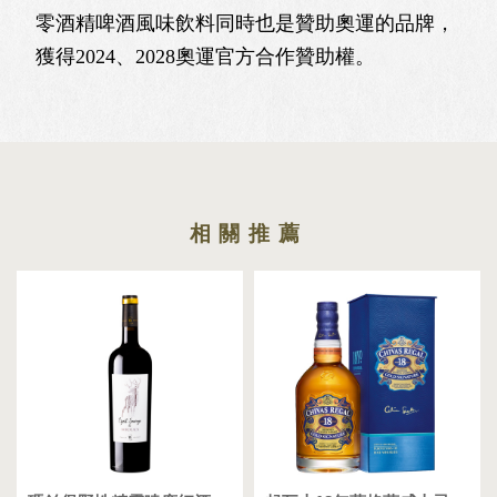
零酒精啤酒風味飲料同時也是贊助奧運的品牌，
獲得2024、2028奧運官方合作贊助權。