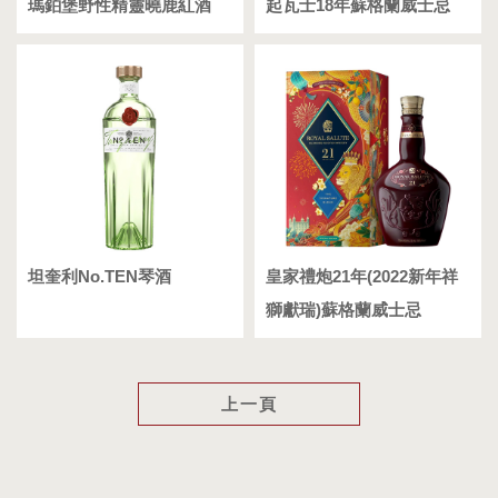
瑪鉑堡野性精靈曉鹿紅酒
起瓦士18年蘇格蘭威士忌
坦奎利No.TEN琴酒
皇家禮炮21年(2022新年祥
獅獻瑞)蘇格蘭威士忌
上一頁