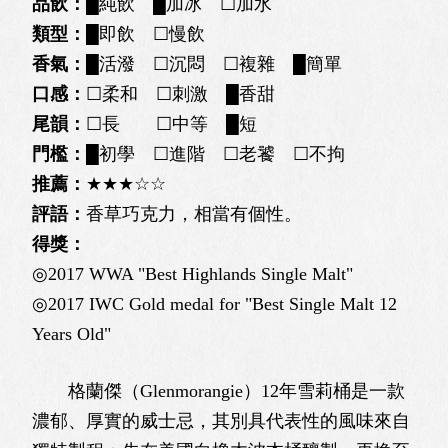
品飲：
█純飲 █加冰 ☐加水
類型：
█即飲 ☐慢飲
香氣：
█活潑 ☐沉悶 ☐複雜 █簡單
口感：
☐柔和 ☐刺激 █香甜
尾韻：
☐長 ☐中等 █短
門檻：
█初學 ☐進階 ☐老饕 ☐不拘
推薦：
★★★☆☆
評語：
香草巧克力，相當有個性。
得獎：
◎2017 WWA "Best Highlands Single Malt"
◎2017 IWC Gold medal for "Best Single Malt 12
Years Old"
格蘭傑（Glenmorangie）12年雪莉桶是一款
濃郁、厚實的威士忌，其別具代表性的風味來自