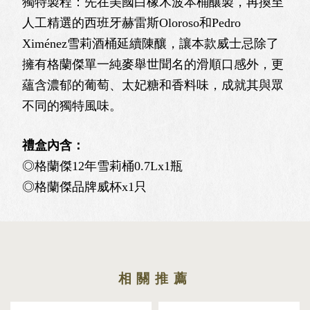
獨特製程：先在美國白橡木波本桶釀製，再換至
人工精選的西班牙赫雷斯Oloroso和Pedro
Ximénez雪莉酒桶延續陳釀，讓本款威士忌除了
擁有格蘭傑單一純麥舉世聞名的滑順口感外，更
蘊含濃郁的葡萄、太妃糖和香料味，成就其與眾
不同的獨特風味。
禮盒內含：
◎格蘭傑12年雪莉桶0.7Lx1瓶
◎格蘭傑品牌威杯x1只