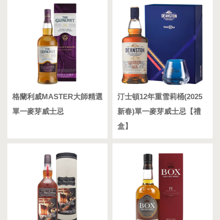
格蘭利威MASTER大師精選
汀士頓12年重雪莉桶(2025
單一麥芽威士忌
新春)單一麥芽威士忌【禮
盒】