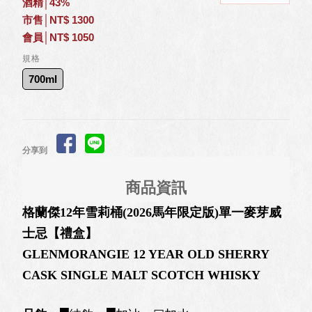
酒精│43%
市售│NT$ 1300
會員│NT$ 1050
規格
700ml
分享到
商品資訊
格蘭傑12年雪莉桶(2026馬年限定版)單一麥芽威
士忌【禮盒】
GLENMORANGIE 12 YEAR OLD SHERRY
CASK SINGLE MALT SCOTCH WHISKY