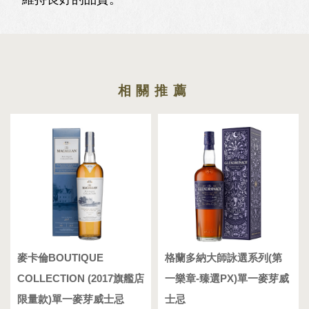
麥卡倫BOUTIQUE
格蘭多納大師詠選系列(第
COLLECTION (2017旗艦店
一樂章-臻選PX)單一麥芽威
限量款)單一麥芽威士忌
士忌