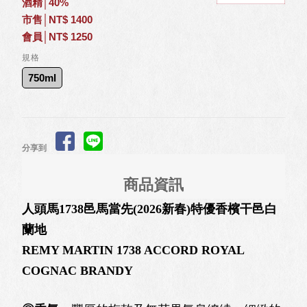
酒精│40%
市售│NT$ 1400
會員│NT$ 1250
規格
750ml
分享到
商品資訊
人頭馬1738邑馬當先(2026新春)特優香檳干邑白
蘭地
REMY MARTIN 1738 ACCORD ROYAL
COGNAC BRANDY