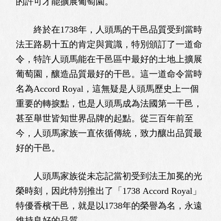
的許可才能擴展葡萄園。
終於在1738年，人頭馬的干邑品質受到當時
法王路易十五的肯定與賞識，特別頒訂了一道命
令，特許人頭馬能在干邑區中最好的土地上擴展
葡萄園，釀造品質最好的干邑。這一道命令當時
名為Accord Royal，這無疑是人頭馬歷史上一個
重要的轉捩點，也是人頭馬成為法國第一干邑，
甚至舉世皆知世界品牌的起點。從三百年前至
今，人頭馬家族一直依循傳統，致力釀出品質最
好的干邑。
人頭馬家族從未忘記當初受到法王加冕的光
榮時刻，因此特別推出了「1738 Accord Royal」
特優香檳干邑，就是以1738年的榮譽為名，永遠
維持良好的品質。