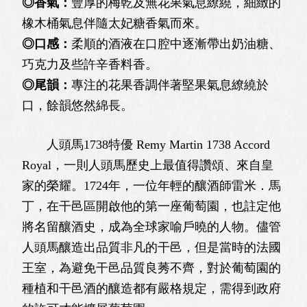
◎香氣：
豐厚的梅乾及無花果氣息繚繞，細緻的
橡木桶氣息伴隨太妃糖香氣而來。
◎口感：
柔順的酒液在口腔中逐漸帶出奶油糖、
巧克力及些許辛香料香。
◎尾韻：
專注的花果香調伴著堅果氣息繚繞於
口，餘韻悠然綿長。
人頭馬1738特優 Remy Martin 1738 Accord
Royal，一則人頭馬歷史上最值得讚頌、來自皇
家的榮耀。1724年，一位年輕的釀酒師雷米．馬
丁，在干邑區開啟他的第一座葡萄園，也註定他
將名留釀酒史，成為全球家喻戶曉的人物。儘管
人頭馬釀造出品質非凡的干邑，但是當時的法國
王室，為避免干邑品質良莠不齊，對於葡萄園的
種植和干邑酒的釀造都有嚴格規定，需得到政府