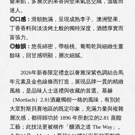
侖果餡，多層次的果香與堅果氣息交織，溫暖而
迷人。
◎口感：
滑順飽滿，呈現成熟李子、澳洲堅果、
丁香香料與淡淡烤土般的獨特深度，酒體厚實而
富張力。
◎餘韻：
悠長綿密，帶核桃、葡萄乾與細緻生薑
餘味，回甘感明顯，層次細膩。
2026年新春限定禮盒以奢雅深紫色調結合馬
年元素及金色線條而打造，展現品牌一貫的精緻
風格，是品味人士送禮與收藏的首選。慕赫
（Mortlach）2.81酒廠獨樹一格的風味，有別於
大眾對斯貝賽地區的既定印象，充滿力量與複雜
層次感，都得歸功於 1896 年所創立的2.81 蒸餾
工藝；此技法更被稱作「釀酒之道 The Way」。