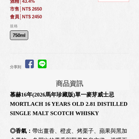
酒精│43.4%
市售│NT$ 2650
會員│NT$ 2450
規格
750ml
分享到
商品資訊
慕赫16年(2026馬年珍藏版)單一麥芽威士忌
MORTLACH 16 YEARS OLD 2.81 DISTILLED
SINGLE MALT SCOTCH WHISKY
◎香氣：
帶出薑香、橙皮、烤栗子、蘋果與黑加