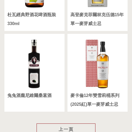
杜瓦經典野酒花啤酒瓶裝
高登麥克菲爾林克伍德15年
330ml
單一麥芽威士忌
兔兔酒龐尼維爾桑葚酒
麥卡倫12年雙雪莉桶系列
(2025紅)單一麥芽威士忌
上一頁