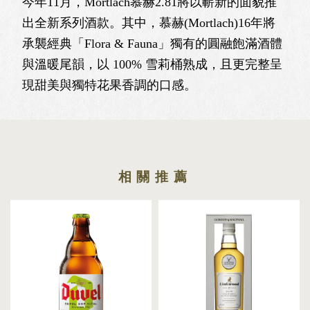
今年11月，Mortlach慕赫2.81將以嶄新的面貌推
出全新系列酒款。其中，慕赫(Mortlach)16年將
承襲經典「Flora & Fauna」獨有的圓融飽滿酒體
與溫暖尾韻，以 100% 雪莉桶熟成，且更完整呈
現甜美與獨特花果香調的口感。