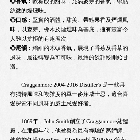
◎香氣：
軟糖般的甜味，充滿麥芽的香氣，帶點
絲微的煙燻味。
◎口感：
堅實的酒體，甜美、帶點果香及煙燻風
味，以麥芽、橡木及煙燻味為基底，擁有豐富令
人難以抗拒的有趣層次。
◎尾韻：
纖細的木頭香氣，展現了香蕉及香草的
風味，最後轉變為可可味，最終的餘韻較開始甘
澀。
Cragganmore 2004-2016 Distiller's 是一款具
有獨特風味和複雜度的單一麥芽威士忌，適合喜
愛探索不同風味的威士忌愛好者。
1869年，John Smith創立了Cragganmore蒸餾
廠，在那個年代，他被譽為最有經驗的蒸餾師。
他曾擔任過Macallan、Glenlivet以及Wishaw等蒸