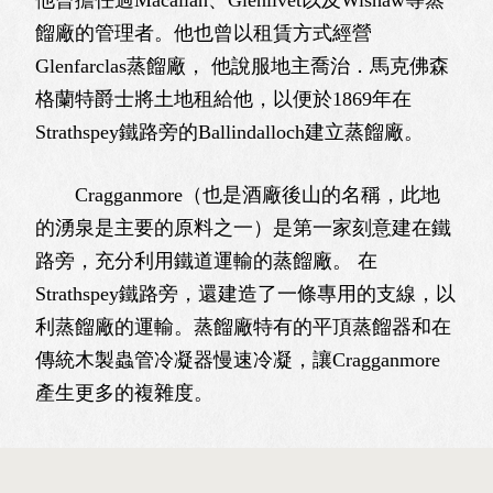
餾廠的管理者。他也曾以租賃方式經營
Glenfarclas蒸餾廠， 他說服地主喬治．馬克佛森
格蘭特爵士將土地租給他，以便於1869年在
Strathspey鐵路旁的Ballindalloch建立蒸餾廠。
Cragganmore（也是酒廠後山的名稱，此地
的湧泉是主要的原料之一）是第一家刻意建在鐵
路旁，充分利用鐵道運輸的蒸餾廠。 在
Strathspey鐵路旁，還建造了一條專用的支線，以
利蒸餾廠的運輸。蒸餾廠特有的平頂蒸餾器和在
傳統木製蟲管冷凝器慢速冷凝，讓Cragganmore
產生更多的複雜度。