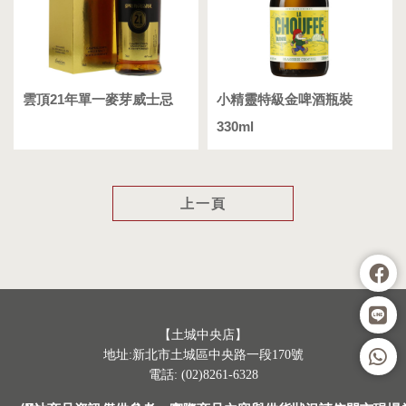
雲頂21年單一麥芽威士忌
小精靈特級金啤酒瓶裝
330ml
上一頁
【土城中央店】
地址:新北市土城區中央路一段170號
電話: (02)8261-6328