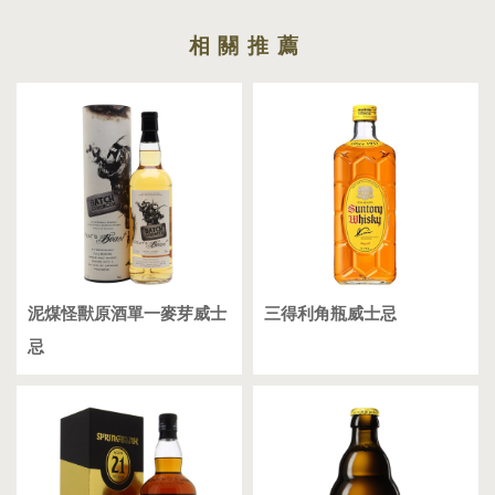
泥煤怪獸原酒單一麥芽威士
三得利角瓶威士忌
忌