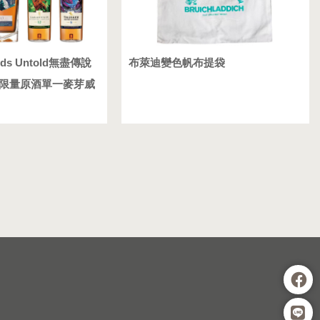
ds Untold無盡傳說
布萊迪變色帆布提袋
8瓶組限量原酒單一麥芽威