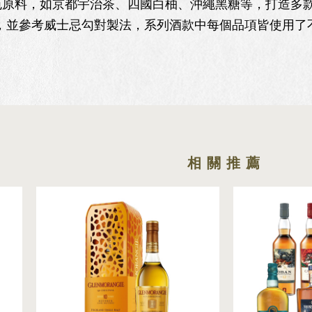
原料，如京都宇治茶、四國白柚、沖繩黑糖等，打造多款令
梅，並參考威士忌勾對製法，系列酒款中每個品項皆使用