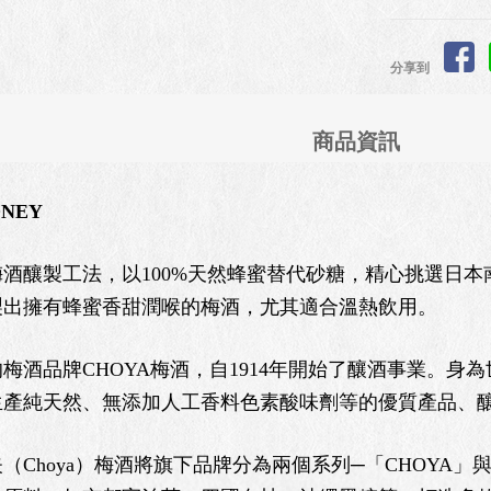
分享到
商品資訊
ONEY
製工法，以100%天然蜂蜜替代砂糖，精心挑選日本南高
製出擁有蜂蜜香甜潤喉的梅酒，尤其適合溫熱飲用。
品牌CHOYA梅酒，自1914年開始了釀酒事業。身為世
生產純天然、無添加人工香料色素酸味劑等的優質產品、
Choya）梅酒將旗下品牌分為兩個系列─「CHOYA」與「