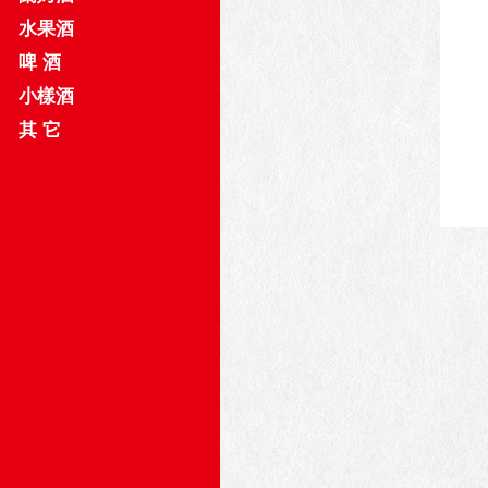
水果酒
啤 酒
小樣酒
其 它