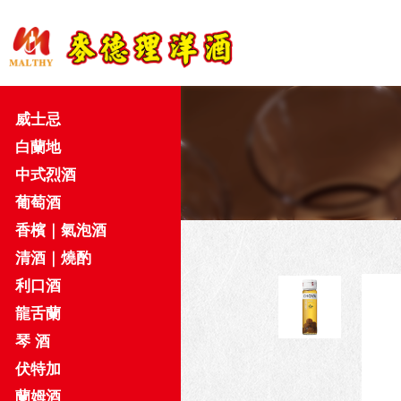
威士忌
白蘭地
中式烈酒
葡萄酒
香檳｜氣泡酒
清酒｜燒酌
利口酒
龍舌蘭
琴 酒
伏特加
蘭姆酒