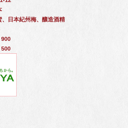
-12
本
蜂蜜、日本紀州梅、釀造酒精
%
900
500