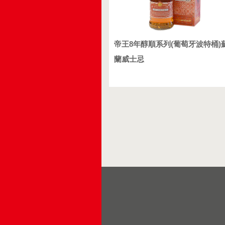
帝王8年醇順系列(葡萄牙波特桶)
蘭威士忌