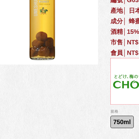
編號│G031
產地│ 日
成分│ 
酒精│15
市售│NT$ 
會員│NT$ 
規格
750ml