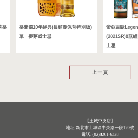
蘇格
格蘭傑10年經典(長頸鹿保育特別版)
帝亞吉歐Legen
單一麥芽威士忌
(2021SR)
士忌
上一頁
【土城中央店】
地址:新北市土城區中央路一段170號
電話: (02)8261-6328