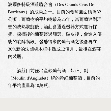
波爾多特級酒莊聯合會（Des Grands Crus De
Bordeaux）的成員之一。目前的葡萄園面積為32
公頃，葡萄樹的平均樹齡為25年，當葡萄達到理
想的成熟狀態後，酒莊會通過機器方式進行採
摘。採摘後的葡萄經過篩選、破皮後，會進入傳
統的發酵階段。發酵得來的葡萄酒之後會再在
30%新的法國橡木桶中熟成12個月，最後在酒莊
內裝瓶。
酒莊目前僅出產款葡萄酒，即正、副
（Moulin d'Angludet）牌的幹紅葡萄酒，目前的
年平均產量為10萬瓶。