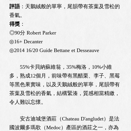
評語
：天鵝絨般的單寧，尾韻帶有茶葉及雪松的
香氣。
得獎
：
◎90分 Robert Parker
◎16+ Decanter
◎2014 16/20 Guide Bettane et Desseauve
55%卡貝納蘇維翁，35%梅洛，10%小維
多，熟成12個月，前味帶有黑醋栗、李子、黑莓
等黑色果實味，以及天鵝絨般的單寧，尾韻帶有
茶葉及雪松的香氣，結構緊湊，質感相當精繳，
令人難以忘懷。
安古迪城堡酒莊（Chateau D'angludet）是法
國波爾多瑪歌（Medoc）產區的酒莊之一，亦為