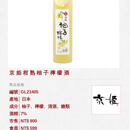
京姫柑熟柚子檸檬酒
商品規格
編號│GL21405
產地│ 日本
成分│ 柚子、檸檬、清酒、糖類
酒精│7%
市售│NT$ 900
會員│NT$ 599