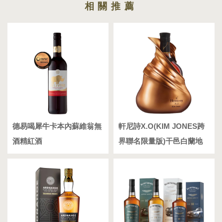
德易喝犀牛卡本內蘇維翁無
軒尼詩X.O(KIM JONES跨
酒精紅酒
界聯名限量版)干邑白蘭地