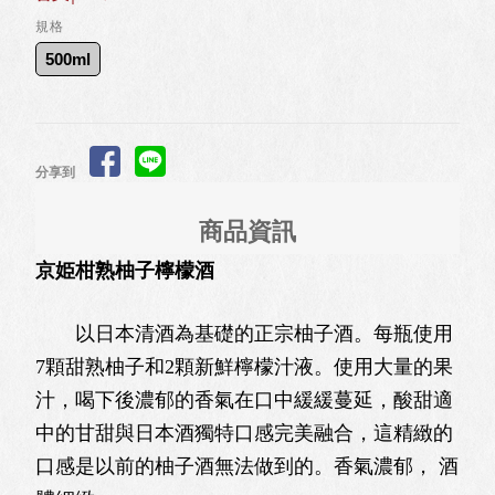
規格
500ml
分享到
商品資訊
京姫柑熟柚子檸檬酒
以日本清酒為基礎的正宗柚子酒。每瓶使用
7顆甜熟柚子和2顆新鮮檸檬汁液。使用大量的果
汁，喝下後濃郁的香氣在口中緩緩蔓延，酸甜適
中的甘甜與日本酒獨特口感完美融合，這精緻的
口感是以前的柚子酒無法做到的。香氣濃郁， 酒