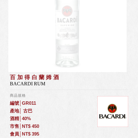
百加得白蘭姆酒
BACARDI RUM
商品規格
編號│GR011
產地│ 古巴
酒精│40%
市售│NT$ 450
會員│NT$ 395