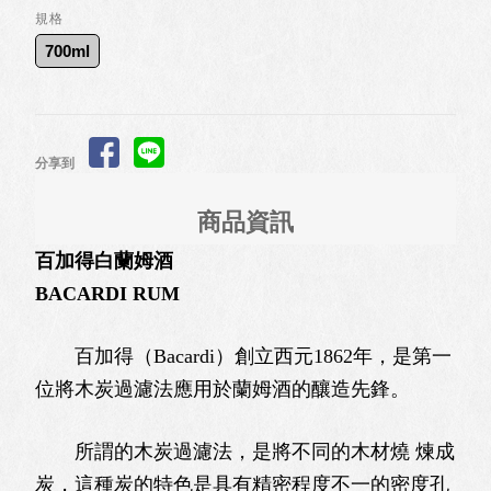
規格
700ml
分享到
商品資訊
百加得白蘭姆酒
BACARDI RUM
百加得（Bacardi）創立西元1862年，是第一
位將木炭過濾法應用於蘭姆酒的釀造先鋒。
所謂的木炭過濾法，是將不同的木材燒 煉成
炭，這種炭的特色是具有精密程度不一的密度孔