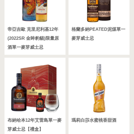
帝亞吉歐 克里尼利基12年
格蘭多納PEATED泥煤單一
(2022SR 金眸豹貓)限量原
麥芽威士忌
酒單一麥芽威士忌
布納哈本12年艾雷島單一麥
瑪莉白莎水蜜桃香甜酒
芽威士忌【禮盒】