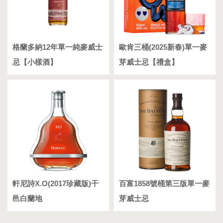
格蘭多納12年單一純麥威士
歐肯三桶(2025新春)單一麥
忌【小樣酒】
芽威士忌【禮盒】
軒尼詩X.O(2017珍藏版)干
百富1858號桶第三版單一麥
邑白蘭地
芽威士忌