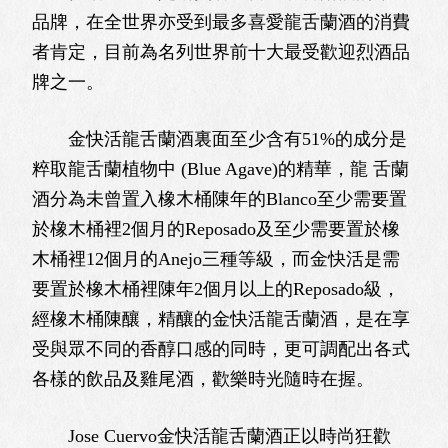
品牌，在全世界亦受到最多喜愛龍舌蘭酒的消費
者肯定，目前為名列世界前十大最受歡迎烈酒品
牌之一。
金快活龍舌蘭酒裏面至少含有51%的成分是
粹取龍舌蘭植物中 (Blue Agave)的精華，龍 舌蘭
酒分為未曾置入橡木桶陳年的Blanco至少需要置
於橡木桶裡2個月的Reposado及至少需要置於橡
木桶裡12個月的Anejo三種等級，而金快活是需
要置於橡木桶裡陳年2個月以上的Reposado級，
經橡木桶陳釀，精釀的金快活龍舌蘭酒，是在享
受與眾不同的香醇口感的同時，更可調配出各式
各樣的飲品及雞尾酒，歡樂時光隨時在握。
Jose Cuervo金快活龍舌蘭酒正以時尚狂歡