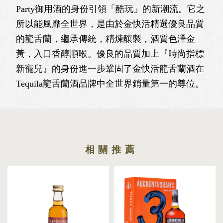
Party御用酒的身份引領「酷玩」的新潮流。它之
所以能風靡全世界，是由於金快活精選優良品質
的龍舌蘭，繼承傳統，精煉釀製，酒質色澤金
黃，入口香醇順喉。優良的品質加上『時尚指標
新寵兒』的身份進一步鞏固了金快活龍舌蘭酒在
Tequila龍舌蘭酒品牌中全世界銷量第一的尊位。