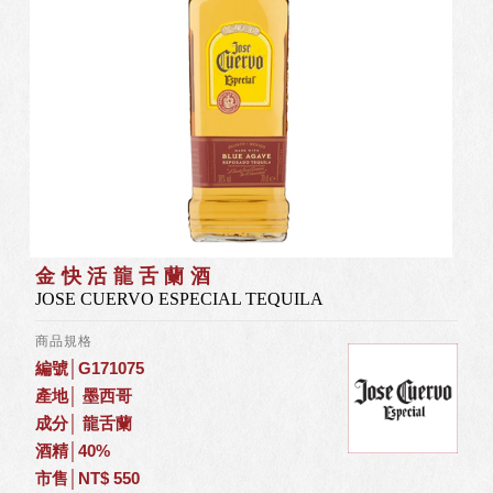
金快活龍舌蘭酒
JOSE CUERVO ESPECIAL TEQUILA
商品規格
編號│G171075
產地│ 墨西哥
成分│ 龍舌蘭
酒精│40%
市售│NT$ 550