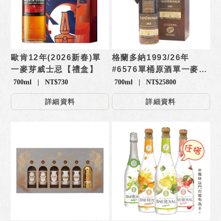
歐肯12年(2026新春)單
格蘭多納1993/26年
一麥芽威士忌【禮盒】
#6576單桶原酒單一麥芽
威士忌
700ml | NT$730
700ml | NT$25800
詳細資料
詳細資料