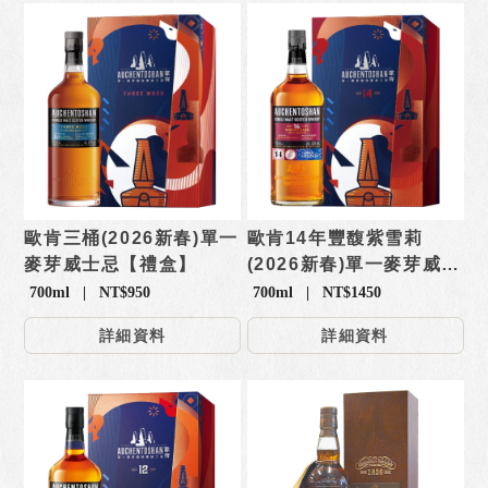
歐肯三桶(2026新春)單一
歐肯14年豐馥紫雪莉
麥芽威士忌【禮盒】
(2026新春)單一麥芽威士
忌【禮盒】
700ml | NT$950
700ml | NT$1450
詳細資料
詳細資料