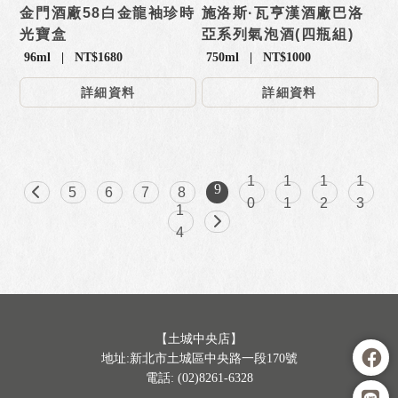
金門酒廠58白金龍袖珍時
施洛斯·瓦亨漢酒廠巴洛
光寶盒
亞系列氣泡酒(四瓶組)
96ml | NT$1680
750ml | NT$1000
詳細資料
詳細資料
1
1
1
1
9
5
6
7
8
0
1
2
3
1
4
【土城中央店】
地址:新北市土城區中央路一段170號
電話: (02)8261-6328