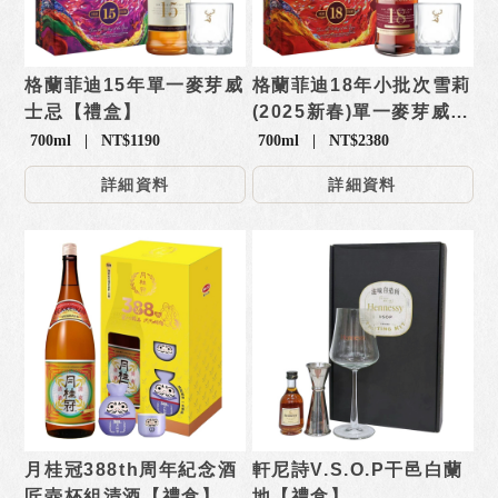
格蘭菲迪15年單一麥芽威
格蘭菲迪18年小批次雪莉
士忌【禮盒】
(2025新春)單一麥芽威士
忌【禮盒】
700ml | NT$1190
700ml | NT$2380
詳細資料
詳細資料
月桂冠388th周年紀念酒
軒尼詩V.S.O.P干邑白蘭
匠壺杯組清酒【禮盒】
地【禮盒】