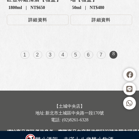
1800ml | NT$650
50ml | NT$480
詳細資料
詳細資料
8
1
2
3
4
5
6
7
【土城中央店】
地址:新北市土城區中央路一段170號
電話: (02)8261-6328
網站商品資訊僅供參考，實際商品內容與供貨狀況請依門市現場