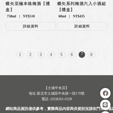
蝶矢至極本格梅酒【禮
蝶矢系列梅酒六入小酒組
盒】
【禮盒】
750ml | NT$510
60ml | NT$435
詳細資料
詳細資料
7
1
2
3
4
5
6
8
【土城中央店】
地址:新北市土城區中央路一段170號
電話: (02)8261-6328
網站商品資訊僅供參考，實際商品內容與供貨狀況請依門市現場