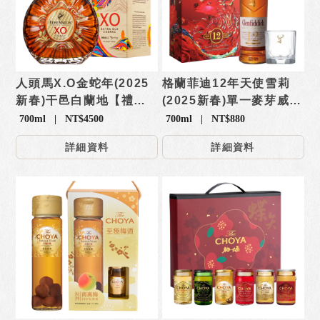
人頭馬X.O金蛇年(2025
格蘭菲迪12年天使雪莉
新春)干邑白蘭地【禮
(2025新春)單一麥芽威士
盒】
忌【禮盒】
700ml | NT$4500
700ml | NT$880
詳細資料
詳細資料