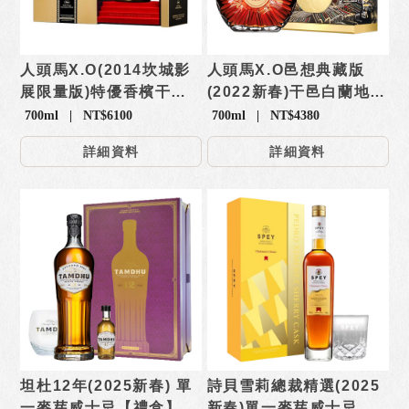
人頭馬X.O(2014坎城影
人頭馬X.O邑想典藏版
展限量版)特優香檳干邑
(2022新春)干邑白蘭地
白蘭地【禮盒】
【禮盒】
700ml | NT$6100
700ml | NT$4380
詳細資料
詳細資料
坦杜12年(2025新春) 單
詩貝雪莉總裁精選(2025
一麥芽威士忌【禮盒】
新春)單一麥芽威士忌