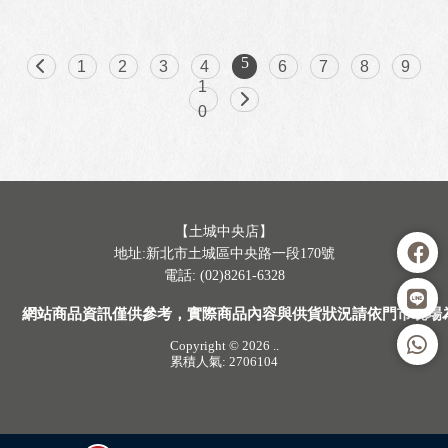
5
1
2
3
4
6
7
8
9
1
0
【土城中央店】
地址:新北市土城區中央路一段170號
電話: (02)8261-6328
網站商品資訊僅供參考，實際商品內容與供貨狀況請依門市現場
Copyright © 2026
..
累積人氣: 2706104