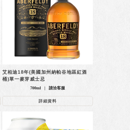
艾柏迪18年(美國加州納帕谷地區紅酒
桶)單一麥芽威士忌
700ml | 請洽客服
詳細資料