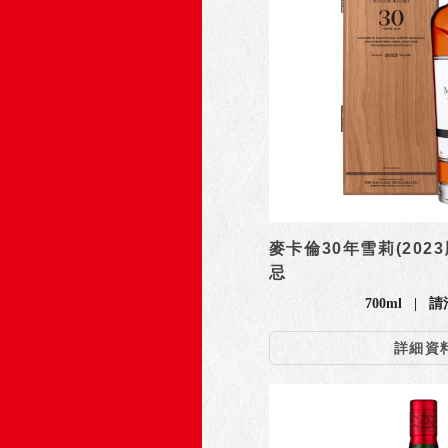
麥卡倫30年雪莉(202
忌
700ml | 
詳細資