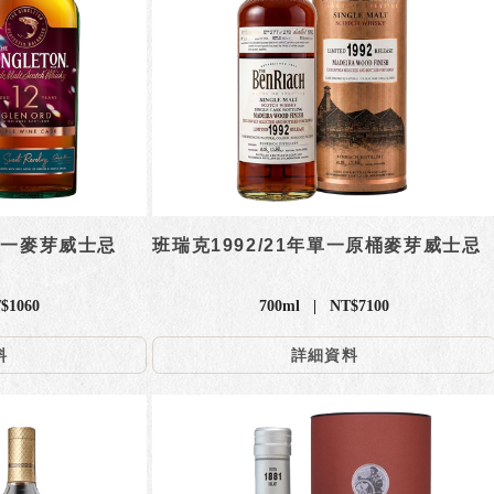
單一麥芽威士忌
班瑞克1992/21年單一原桶麥芽威士忌
$1060
700ml | NT$7100
料
詳細資料