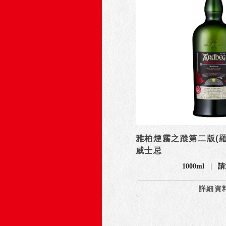
雅柏煙霧之蹤第二版(
威士忌
1000ml |
詳細資