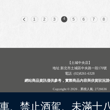
4
1
2
3
5
6
7
8
【土城中央店】
地址:新北市土城區中央路一段170號
電話: (02)8261-6328
網站商品資訊僅供參考，實際商品內容與供貨狀況請
Copyright © 2026
..
累積人氣: 2726636
車、禁止酒駕、未滿十