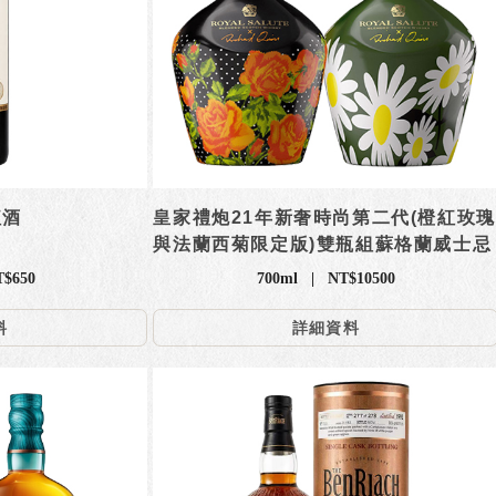
紅酒
皇家禮炮21年新奢時尚第二代(橙紅玫瑰
與法蘭西菊限定版)雙瓶組蘇格蘭威士忌
T$650
700ml | NT$10500
料
詳細資料