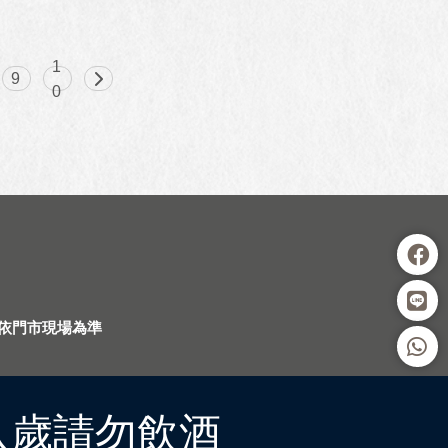
1
9
0
依門市現場為準
八歲請勿飲酒