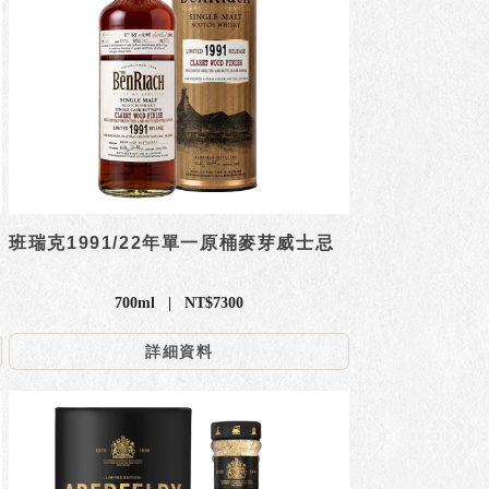
班瑞克1991/22年單一原桶麥芽威士忌
700ml | NT$7300
詳細資料