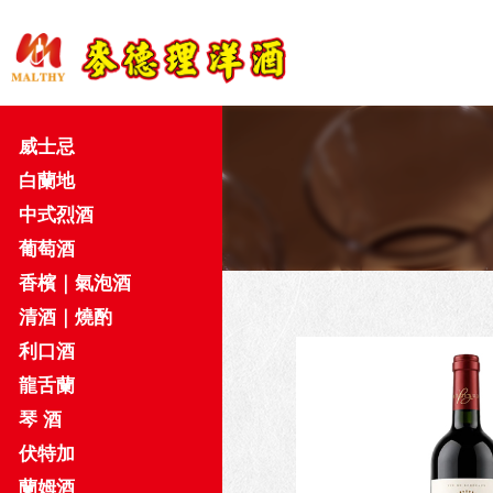
威士忌
白蘭地
中式烈酒
葡萄酒
香檳｜氣泡酒
清酒｜燒酌
利口酒
龍舌蘭
琴 酒
伏特加
蘭姆酒