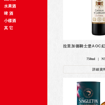
水果酒
啤 酒
小樣酒
其 它
拉里加德騎士堡AOC
750ml | N
詳細資