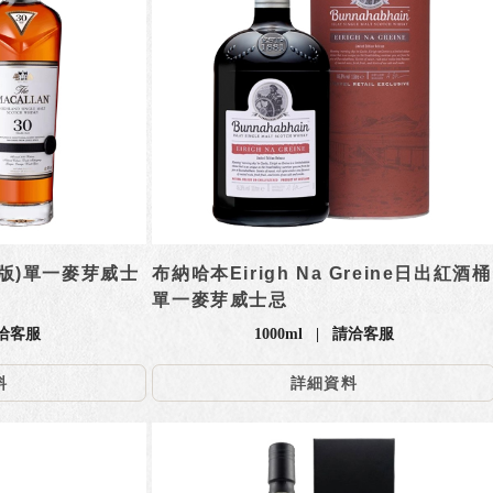
3版)單一麥芽威士
布納哈本Eirigh Na Greine日出紅酒桶
單一麥芽威士忌
請洽客服
1000ml | 請洽客服
料
詳細資料