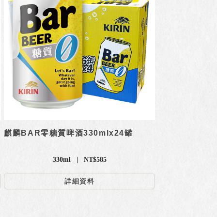
威
麒麟BAR零糖質啤酒330mlx24罐
330ml | NT$585
詳細資料