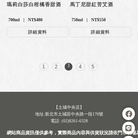
瑪莉白莎白柑橘香甜酒
馬丁尼甜紅苦艾酒
700ml | NT$480
750ml | NT$550
詳細資料
詳細資料
3
1
2
4
5
【土城中央店】
地址:新北市土城區中央路一段170號
電話: (02)8261-6328
網站商品資訊僅供參考，實際商品內容與供貨狀況請依門市現場