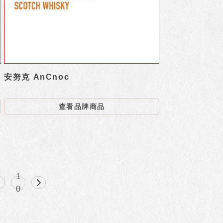
安努克 AnCnoc
查看品牌商品
1
9
0