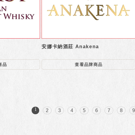
安娜卡納酒莊 Anakena
商品
查看品牌商品
1
2
3
4
5
6
7
8