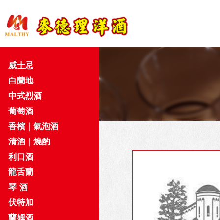
威士忌
白蘭地
中式烈酒
葡萄酒
香檳｜氣泡酒
清酒｜燒酌
利口酒
龍舌蘭
琴 酒
伏特加
蘭姆酒