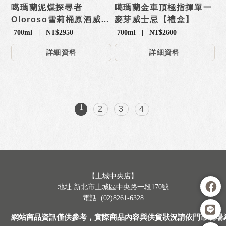
噶瑪蘭泥煤探尋者
噶瑪蘭金車頂極指揮單一
Oloroso雪莉桶原酒威士
麥芽威士忌【禮盒】
忌
700ml | NT$2950
700ml | NT$2600
詳細資料
詳細資料
1
2
3
4
【土城中央店】
地址:新北市土城區中央路一段170號
電話: (02)8261-6328
網站商品資訊僅供參考，實際商品內容與供貨狀況請依門市現場