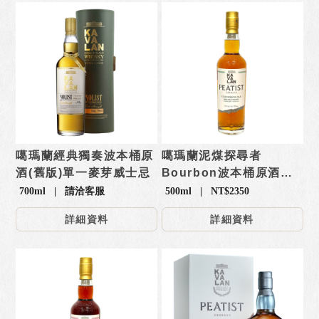
噶瑪蘭經典獨奏波本桶原
噶瑪蘭泥煤探尋者
酒(舊版)單一麥芽威士忌
Bourbon波本桶原酒威
士忌
700ml | 請洽客服
500ml | NT$2350
詳細資料
詳細資料