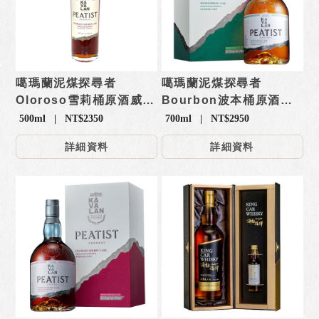
噶瑪蘭泥煤探尋者
噶瑪蘭泥煤探尋者
Oloroso雪莉桶原酒威士
Bourbon波本桶原酒威
忌
士忌
500ml | NT$2350
700ml | NT$2950
詳細資料
詳細資料