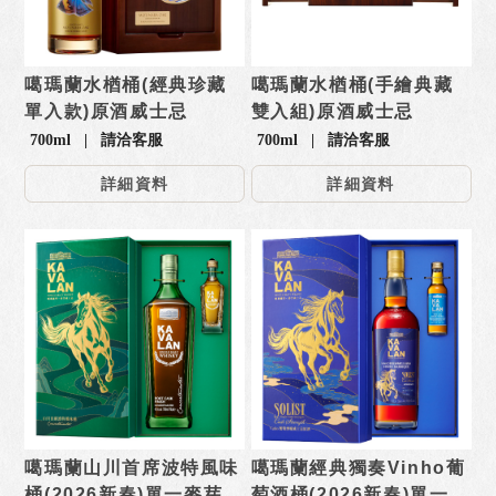
噶瑪蘭水楢桶(經典珍藏
噶瑪蘭水楢桶(手繪典藏
單入款)原酒威士忌
雙入組)原酒威士忌
700ml | 請洽客服
700ml | 請洽客服
詳細資料
詳細資料
噶瑪蘭山川首席波特風味
噶瑪蘭經典獨奏Vinho葡
桶(2026新春)單一麥芽威
萄酒桶(2026新春)單一麥