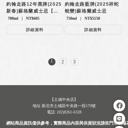
約翰走路12年黑牌(2025
約翰走路藍牌(2025祥蛇
新春)蘇格蘭威士忌【禮
蛻變)蘇格蘭威士忌
盒】
700ml | NT$605
750ml | NT$5150
詳細資料
詳細資料
1
2
3
【土城中央店】
地址:新北市土城區中央路一段170號
電話: (02)8261-6328
網站商品資訊僅供參考，實際商品內容與供貨狀況請依門市現場