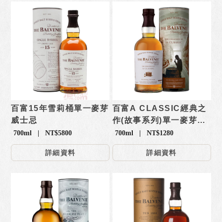
百富15年雪莉桶單一麥芽
百富A CLASSIC經典之
威士忌
作(故事系列)單一麥芽威
士忌
700ml | NT$5800
700ml | NT$1280
詳細資料
詳細資料