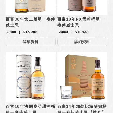
百富30年第二版單一麥芽
百富18年PX雪莉桶單一
威士忌
麥芽威士忌
700ml | NT$68000
700ml | NT$7480
詳細資料
詳細資料
百富16年法國皮諾甜酒桶
百富14年加勒比海蘭姆桶
單一麥芽威士忌
單一麥芽威士忌【禮盒】