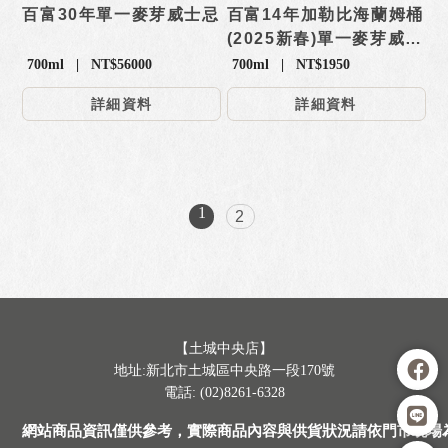
百富30年單一麥芽威士忌
百富14年加勒比海蘭姆桶
(2025新春)單一麥芽威士
忌【禮盒】
700ml | NT$56000
700ml | NT$1950
詳細資料
詳細資料
1
2
【土城中央店】
地址:新北市土城區中央路一段170號
電話: (02)8261-6328
網站商品資訊僅供參考，實際商品內容與供貨狀況請依門市現場