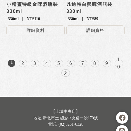
小精靈特級金啤酒瓶裝
凡迪特白熊啤酒瓶裝
330ml
330ml
330ml | NT$110
330ml | NT$89
詳細資料
詳細資料
1
1
2
3
4
5
6
7
8
9
0
【土城中央店】
地址:新北市土城區中央路一段170號
電話: (02)8261-6328