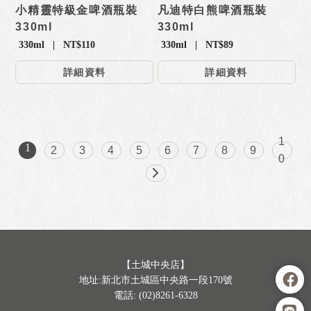
小精靈特級金啤酒瓶裝
凡迪特白熊啤酒瓶裝
330ml
330ml
330ml | NT$110
330ml | NT$89
詳細資料
詳細資料
1
1
2
3
4
5
6
7
8
9
0
【土城中央店】
地址:新北市土城區中央路一段170號
電話: (02)8261-6328