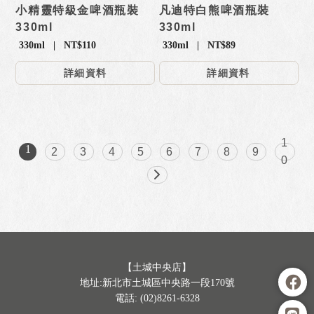
小精靈特級金啤酒瓶裝
凡迪特白熊啤酒瓶裝
330ml
330ml
330ml | NT$110
330ml | NT$89
詳細資料
詳細資料
1
1
2
3
4
5
6
7
8
9
0
【土城中央店】
地址:新北市土城區中央路一段170號
電話: (02)8261-6328