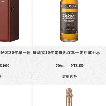
納哈本30年單一原
班瑞克10年驚奇泥煤單一麥芽威士忌
$21000
700ml | NT$1150
料
詳細資料