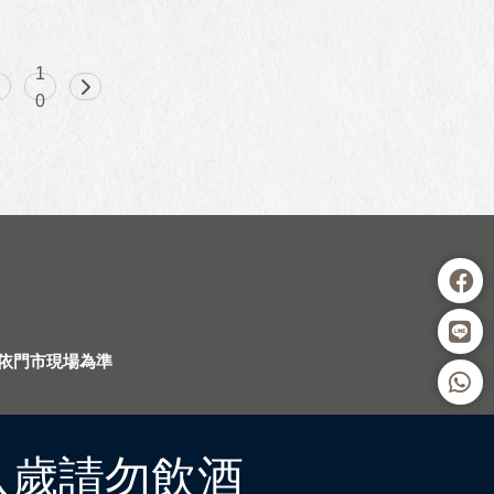
1
9
0
依門市現場為準
八歲請勿飲酒