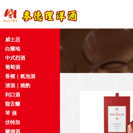
威士忌
白蘭地
中式烈酒
葡萄酒
香檳｜氣泡酒
清酒｜燒酌
利口酒
龍舌蘭
琴 酒
伏特加
蘭姆酒