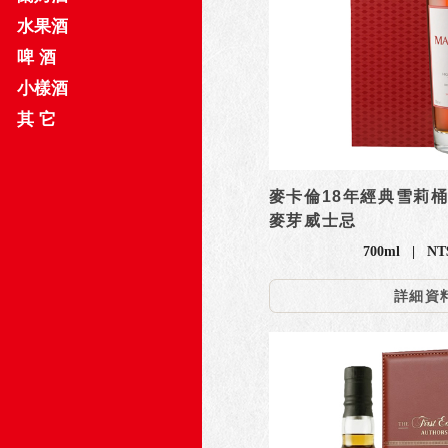
水果酒
啤 酒
小樣酒
其 它
麥卡倫18年經典雪莉桶系
麥芽威士忌
700ml | NT$
詳細資