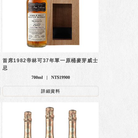
首席1982帝林可37年單一原桶麥芽威士
忌
700ml | NT$19900
詳細資料