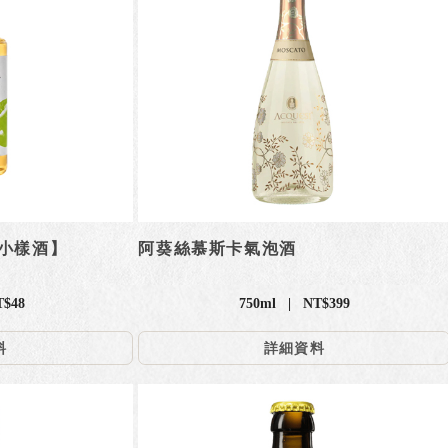
小樣酒】
阿葵絲慕斯卡氣泡酒
T$48
750ml | NT$399
料
詳細資料