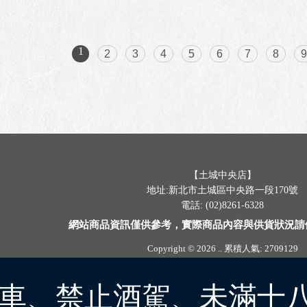
1
2
3
4
5
6
7
8
【土城中央店】
地址:新北市土城區中央路一段170號
電話: (02)8261-6328
網站商品資訊僅供參考，實際商品內容與供貨狀況請
Copyright © 2026
..
累積人氣: 2709129
車、禁止酒駕、未滿十