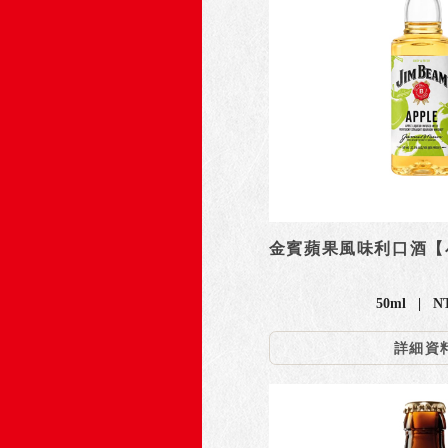
金賓蘋果風味利口酒【
50ml | N
詳細資