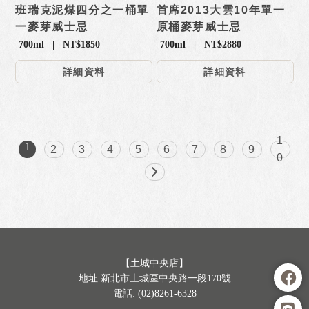
班瑞克泥煤四分之一桶單
首席2013大雲10年單一
一麥芽威士忌
原桶麥芽威士忌
700ml | NT$1850
700ml | NT$2880
詳細資料
詳細資料
1
1
2
3
4
5
6
7
8
9
0
【土城中央店】
地址:新北市土城區中央路一段170號
電話: (02)8261-6328