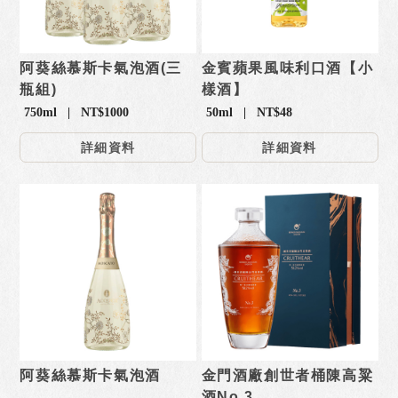
阿葵絲慕斯卡氣泡酒(三
金賓蘋果風味利口酒【小
瓶組)
樣酒】
750ml | NT$1000
50ml | NT$48
詳細資料
詳細資料
阿葵絲慕斯卡氣泡酒
金門酒廠創世者桶陳高粱
酒No.3