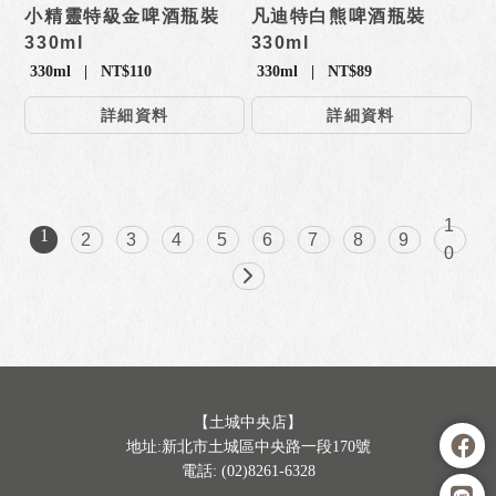
小精靈特級金啤酒瓶裝
凡迪特白熊啤酒瓶裝
330ml
330ml
330ml | NT$110
330ml | NT$89
詳細資料
詳細資料
1
1
2
3
4
5
6
7
8
9
0
【土城中央店】
地址:新北市土城區中央路一段170號
電話: (02)8261-6328