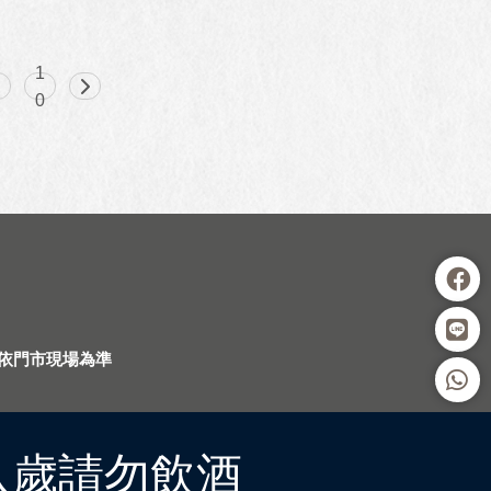
1
9
0
依門市現場為準
八歲請勿飲酒