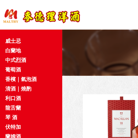
威士忌
白蘭地
中式烈酒
葡萄酒
香檳｜氣泡酒
清酒｜燒酌
利口酒
龍舌蘭
琴 酒
伏特加
蘭姆酒