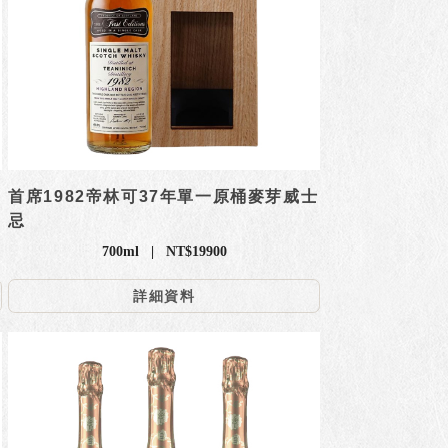
首席1982帝林可37年單一原桶麥芽威士
忌
700ml | NT$19900
詳細資料