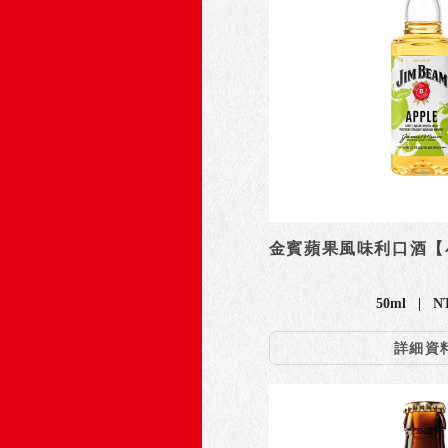
金賓蘋果風味利口酒【
50ml | N
詳細資