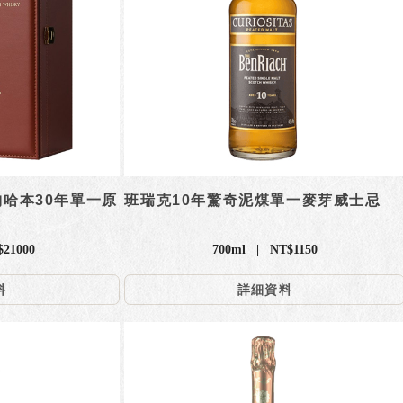
納哈本30年單一原
班瑞克10年驚奇泥煤單一麥芽威士忌
$21000
700ml | NT$1150
料
詳細資料