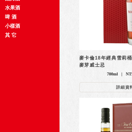
水果酒
啤 酒
小樣酒
其 它
麥卡倫18年經典雪莉桶系
麥芽威士忌
700ml | NT$
詳細資