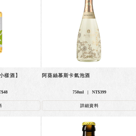
小樣酒】
阿葵絲慕斯卡氣泡酒
T$48
750ml | NT$399
料
詳細資料