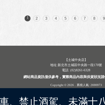
1
2
3
4
5
6
7
8
【土城中央店】
地址:新北市土城區中央路一段170號
電話: (02)8261-6328
網站商品資訊僅供參考，實際商品內容與供貨狀況請
Copyright © 2026
..
累積人氣: 2690973
車、禁止酒駕、未滿十