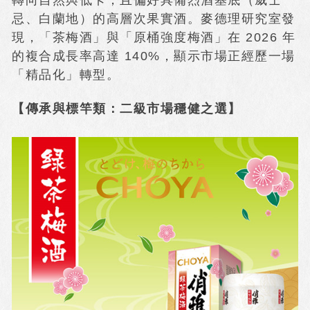
轉向自然與低卡，且偏好具備烈酒基底（威士
忌、白蘭地）的高層次果實酒。麥德理研究室發
現，「茶梅酒」與「原桶強度梅酒」在 2026 年
的複合成長率高達 140%，顯示市場正經歷一場
「精品化」轉型。
【傳承與標竿類：二級市場穩健之選】