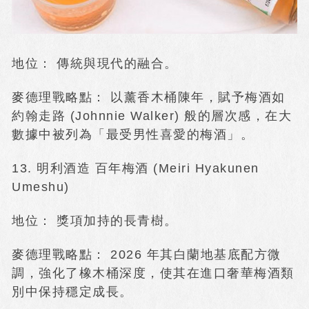
地位： 傳統與現代的融合。
麥德理戰略點： 以薰香木桶陳年，賦予梅酒如
約翰走路 (Johnnie Walker) 般的層次感，在大
數據中被列為「最受男性喜愛的梅酒」。
13. 明利酒造 百年梅酒 (Meiri Hyakunen
Umeshu)
地位： 獎項加持的長青樹。
麥德理戰略點： 2026 年其白蘭地基底配方微
調，強化了橡木桶深度，使其在進口奢華梅酒類
別中保持穩定成長。