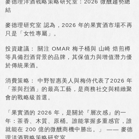
麥德理洋酒戰略策略研究室：2026 微醺趨勢總
結
麥德理研究室 認為，2026 年的果實酒市場不再
只是「女性專屬」。
投資建議： 關注 OMAR 梅子桶與 山崎 焙煎樽
等具備烈酒背景的品牌，其保值力與增值潛力優
於傳統果酒。
消費策略： 中野智惠美人與梅侍代表了2026 年
「茶與烈酒」的最高工藝，是商務社交與精緻聚
會的戰略級首選。
「果實酒的 2026 年，是關於『層次感』的一
年：茶香、木質、原桶。誰能掌握多重感官，誰
就能在 200 億的微醺商機中勝出。」 —— 麥德
理洋酒戰略策略研究室